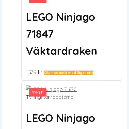
LEGO Ninjago
71847
Väktardraken
1.539
kr
Köp hos butik med lägst pris
NYHET!
NYHET!
LEGO Ninjago