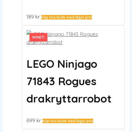
189
kr
Köp hos butik med lägst pris
NYHET!
NYHET!
LEGO Ninjago
71843 Rogues
drakryttarrobot
699
kr
Köp hos butik med lägst pris