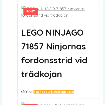
NYHET!
NYHET!
LEGO NINJAGO
71857 Ninjornas
fordonsstrid vid
trädkojan
689
kr
Köp hos butik med lägst pris