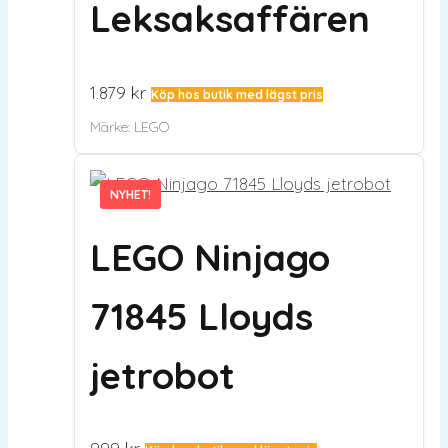
Leksaksaffären
1.879
kr
Köp hos butik med lägst pris
Märke:
LEGO
NYHET!
NYHET!
LEGO Ninjago
71845 Lloyds
jetrobot