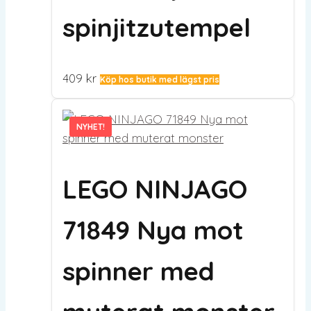
spinjitzutempel
409
kr
Köp hos butik med lägst pris
NYHET!
NYHET!
LEGO NINJAGO
71849 Nya mot
spinner med