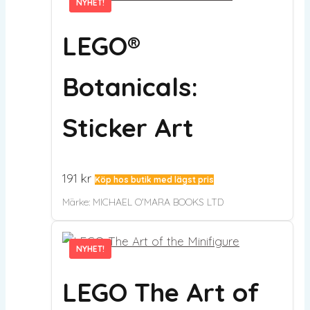
NYHET!
NYHET!
LEGO®
Botanicals:
Sticker Art
191
kr
Köp hos butik med lägst pris
Märke:
MICHAEL O'MARA BOOKS LTD
NYHET!
NYHET!
LEGO The Art of