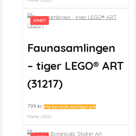
Märke:
LEGO
NYHET!
NYHET!
Faunasamlingen
– tiger LEGO® ART
(31217)
799
kr
Köp hos butik med lägst pris
Märke:
LEGO