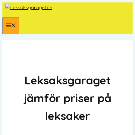
Hoppa
till
innehåll
Meny
Leksaksgaraget
jämför priser på
leksaker