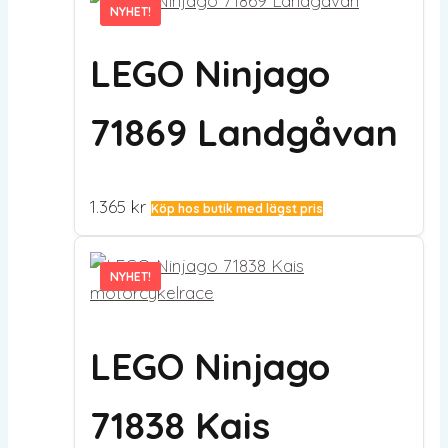
NYHET!
NYHET!
LEGO Ninjago
71869 Landgåvan
1.365
kr
Köp hos butik med lägst pris
NYHET!
NYHET!
LEGO Ninjago
71838 Kais