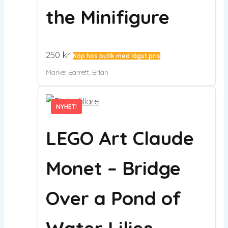
the Minifigure
250
kr
Köp hos butik med lägst pris
Märke:
Barrett, Brian
NYHET!
NYHET!
LEGO Art Claude
Monet – Bridge
Over a Pond of