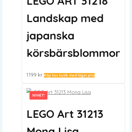
LEGO ART 31218
Landskap med
japanska
körsbärsblommor
1.199
kr
Köp hos butik med lägst pris
NYHET!
NYHET!
LEGO Art 31213
Mona Lisa