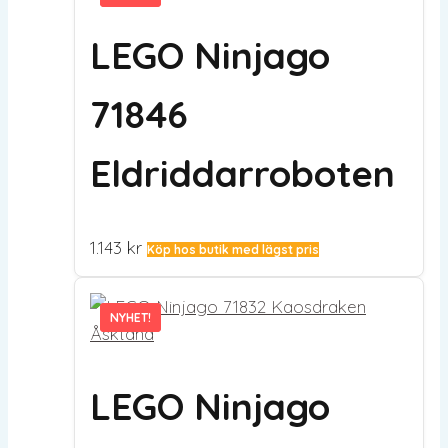
LEGO Ninjago
71846
Eldriddarroboten
1.143
kr
Köp hos butik med lägst pris
NYHET!
NYHET!
LEGO Ninjago