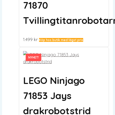
71870
Tvillingtitanrobota
1.499
kr
Köp hos butik med lägst pris
NYHET!
NYHET!
LEGO Ninjago
71853 Jays
drakrobotstrid