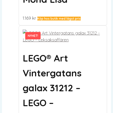
1.169
kr
Köp hos butik med lägst pris
NYHET!
NYHET!
LEGO® Art
Vintergatans
galax 31212 –
LEGO –