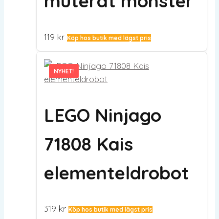
muterat monster
119
kr
Köp hos butik med lägst pris
NYHET!
NYHET!
LEGO Ninjago
71808 Kais
elementeldrobot
319
kr
Köp hos butik med lägst pris