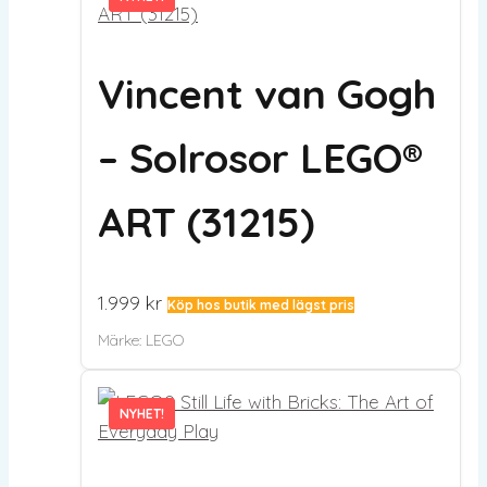
Vincent van Gogh
– Solrosor LEGO®
ART (31215)
1.999
kr
Köp hos butik med lägst pris
Märke:
LEGO
NYHET!
NYHET!