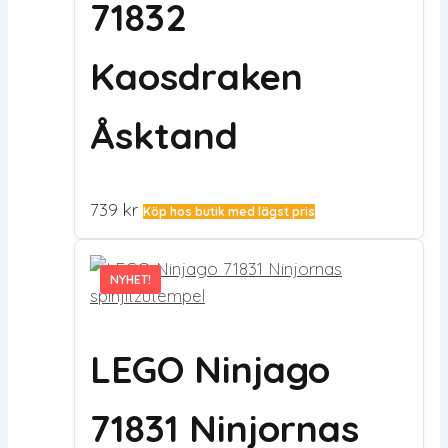
71832
Kaosdraken
Åsktand
739
kr
Köp hos butik med lägst pris
NYHET!
NYHET!
LEGO Ninjago
71831 Ninjornas