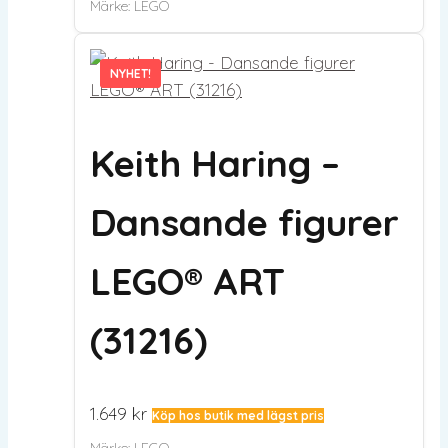
Märke:
LEGO
NYHET!
NYHET!
Keith Haring –
Dansande figurer
LEGO® ART
(31216)
1.649
kr
Köp hos butik med lägst pris