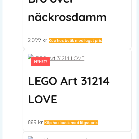
näckrosdamm
2.099
kr
Köp hos butik med lägst pris
NYHET!
NYHET!
LEGO Art 31214
LOVE
889
kr
Köp hos butik med lägst pris