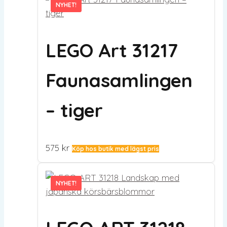
NYHET!
NYHET!
LEGO Art 31217
Faunasamlingen
– tiger
575
kr
Köp hos butik med lägst pris
NYHET!
NYHET!