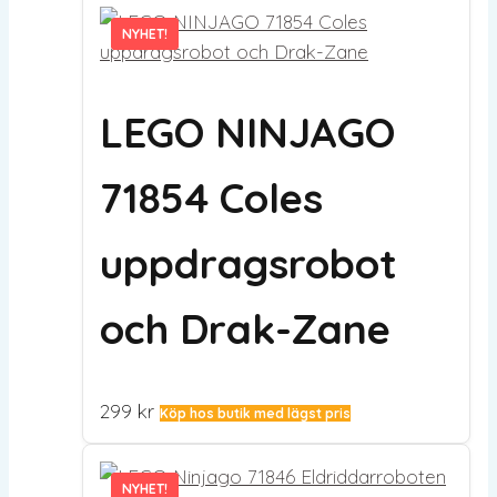
NYHET!
NYHET!
LEGO NINJAGO
71854 Coles
uppdragsrobot
och Drak-Zane
299
kr
Köp hos butik med lägst pris
NYHET!
NYHET!