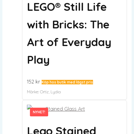
LEGO® Still Life
with Bricks: The
Art of Everyday
Play
152
kr
Köp hos butik med lägst pris
Märke:
Ortiz, Lydia
NYHET!
NYHET!
Lego Stained