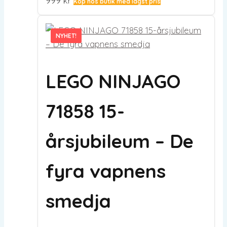
999
kr
Köp hos butik med lägst pris
NYHET!
NYHET!
LEGO NINJAGO
71858 15-
årsjubileum – De
fyra vapnens
smedja