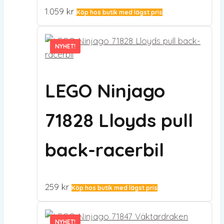
1.059
kr
Köp hos butik med lägst pris
NYHET!
NYHET!
LEGO Ninjago
71828 Lloyds pull
back-racerbil
259
kr
Köp hos butik med lägst pris
NYHET!
NYHET!