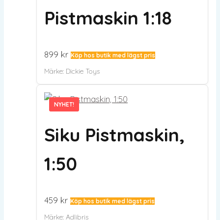
Pistmaskin 1:18
899
kr
Köp hos butik med lägst pris
Märke:
Dickie Toys
NYHET!
NYHET!
Siku Pistmaskin,
1:50
459
kr
Köp hos butik med lägst pris
Märke:
Adlibris