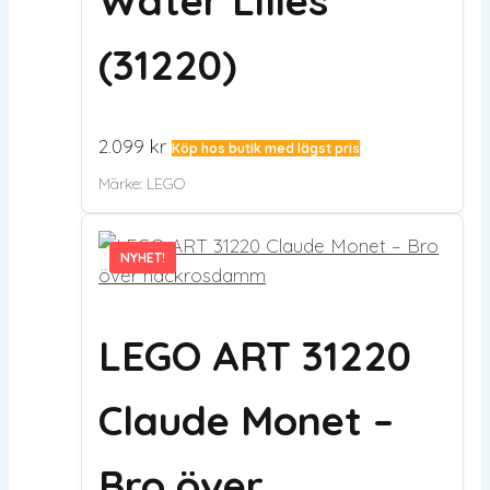
Water Lilies
(31220)
2.099
kr
Köp hos butik med lägst pris
Märke:
LEGO
NYHET!
NYHET!
LEGO ART 31220
Claude Monet –
Bro över