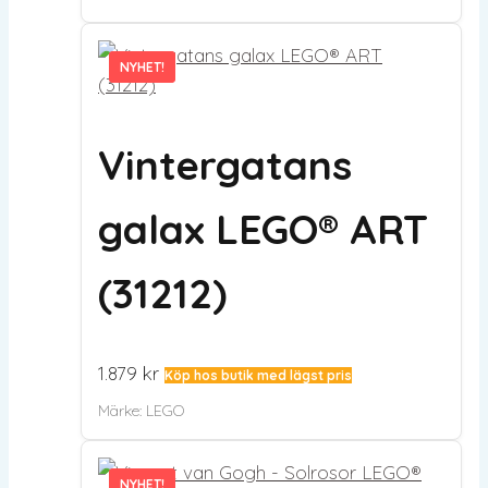
NYHET!
NYHET!
Vintergatans
galax LEGO® ART
(31212)
1.879
kr
Köp hos butik med lägst pris
Märke:
LEGO
NYHET!
NYHET!