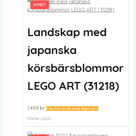
NYHET!
NYHET!
Landskap med
japanska
körsbärsblommor
LEGO ART (31218)
1.499
kr
Köp hos butik med lägst pris
Märke:
LEGO