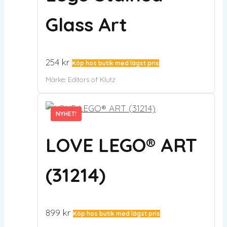
Glass Art
254
kr
Köp hos butik med lägst pris
Märke:
Editors of Klutz
NYHET!
NYHET!
LOVE LEGO® ART
(31214)
899
kr
Köp hos butik med lägst pris