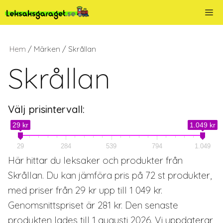
Hoppa
Me
till
innehåll
Hem
/ Märken / Skrållan
Skrållan
Välj prisintervall:
29 kr
1.049 kr
29
284
539
794
1.049
Här hittar du leksaker och produkter från
Skrållan. Du kan jämföra pris på 72 st produkter,
med priser från 29 kr upp till 1 049 kr.
Genomsnittspriset är 281 kr. Den senaste
produkten lades till 1 augusti 2026. Vi uppdaterar