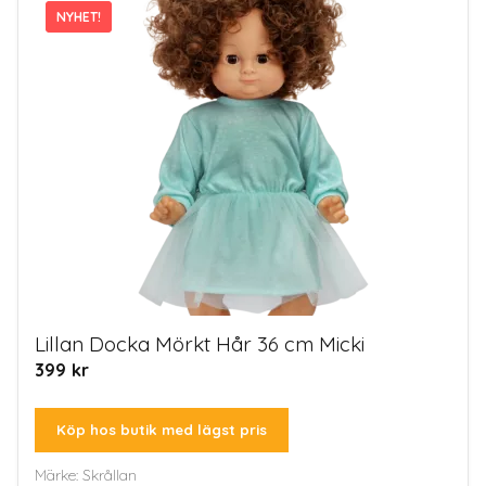
NYHET!
NYHET!
Lillan Docka Mörkt Hår 36 cm Micki
399
kr
Köp hos butik med lägst pris
Märke:
Skrållan