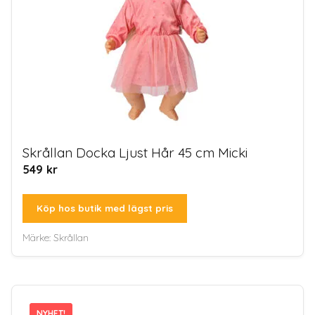
Skrållan Docka Ljust Hår 45 cm Micki
549
kr
Köp hos butik med lägst pris
Märke:
Skrållan
NYHET!
NYHET!