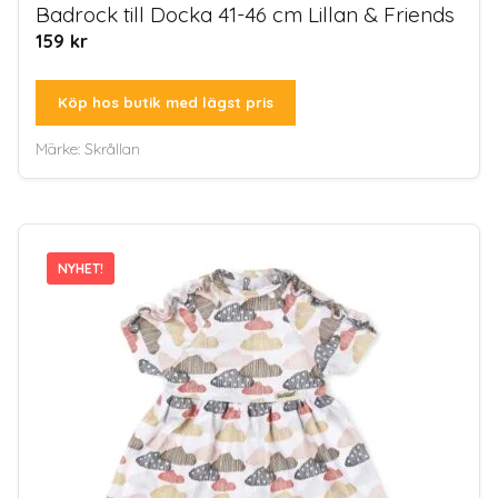
Badrock till Docka 41-46 cm Lillan & Friends
159
kr
Köp hos butik med lägst pris
Märke:
Skrållan
NYHET!
NYHET!