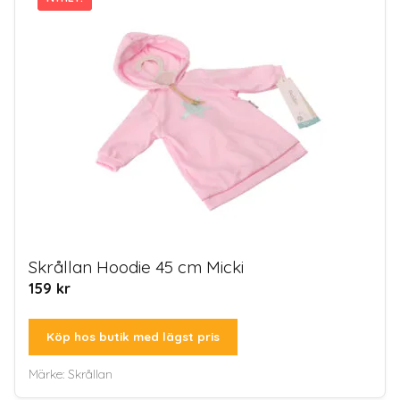
Skrållan Hoodie 45 cm Micki
159
kr
Köp hos butik med lägst pris
Märke:
Skrållan