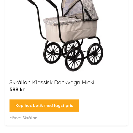
Skrållan Klassisk Dockvagn Micki
599
kr
Köp hos butik med lägst pris
Märke:
Skrållan