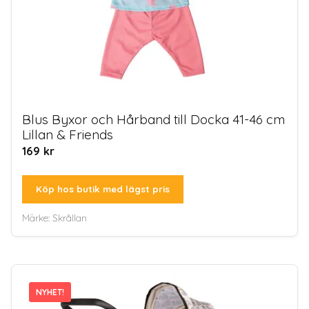
Blus Byxor och Hårband till Docka 41-46 cm
Lillan & Friends
169
kr
Köp hos butik med lägst pris
Märke:
Skrållan
NYHET!
NYHET!