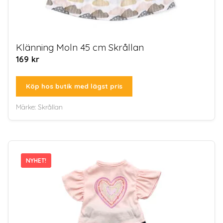
Klänning Moln 45 cm Skrållan
169
kr
Köp hos butik med lägst pris
Märke:
Skrållan
NYHET!
NYHET!