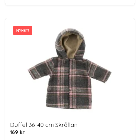
NYHET!
NYHET!
Duffel 36-40 cm Skrållan
169
kr