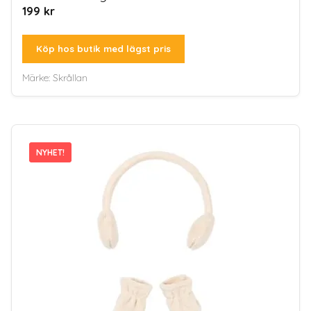
199
kr
Köp hos butik med lägst pris
Märke:
Skrållan
NYHET!
NYHET!