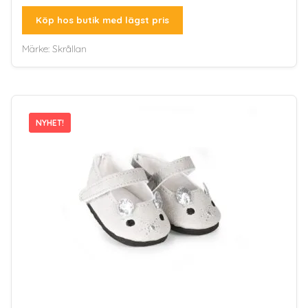
Köp hos butik med lägst pris
Märke:
Skrållan
NYHET!
NYHET!