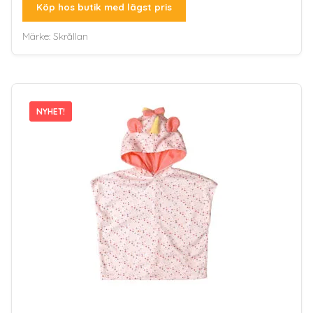
Köp hos butik med lägst pris
Märke:
Skrållan
NYHET!
NYHET!