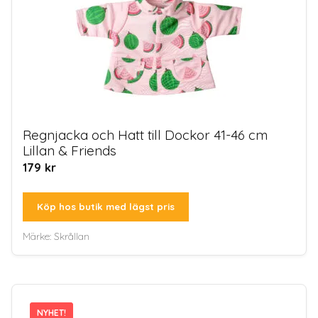
Regnjacka och Hatt till Dockor 41-46 cm
Lillan & Friends
179
kr
Köp hos butik med lägst pris
Märke:
Skrållan
NYHET!
NYHET!