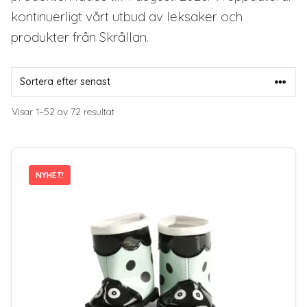
kontinuerligt vårt utbud av leksaker och
produkter från Skrållan.
Sortera
Visar 1–52 av 72 resultat
efter
senaste
NYHET!
NYHET!