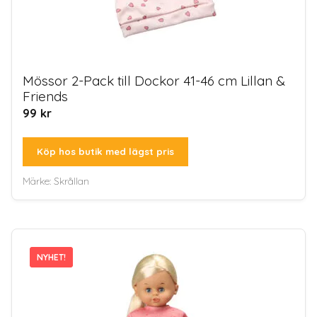
Mössor 2-Pack till Dockor 41-46 cm Lillan &
Friends
99
kr
Köp hos butik med lägst pris
Märke:
Skrållan
NYHET!
NYHET!