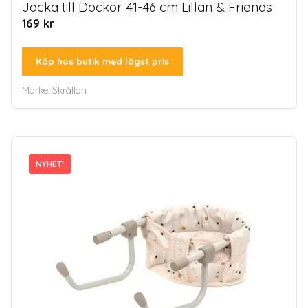
Jacka till Dockor 41-46 cm Lillan & Friends
169
kr
Köp hos butik med lägst pris
Märke:
Skrållan
NYHET!
NYHET!