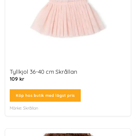
Tyllkjol 36-40 cm Skrållan
109
kr
Köp hos butik med lägst pris
Märke:
Skrållan