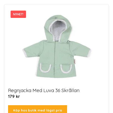
NYHET!
NYHET!
Regnjacka Med Luva 36 Skrållan
179
kr
Köp hos butik med lägst pris