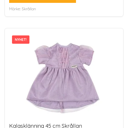
Märke:
Skrållan
NYHET!
NYHET!
Kalasklänning 45 cm Skrållan