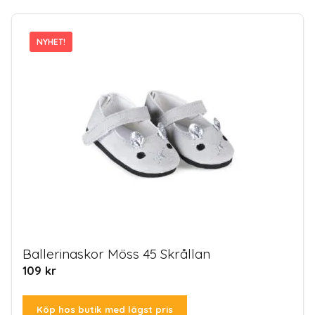
NYHET!
NYHET!
Ballerinaskor Möss 45 Skrållan
109
kr
Köp hos butik med lägst pris