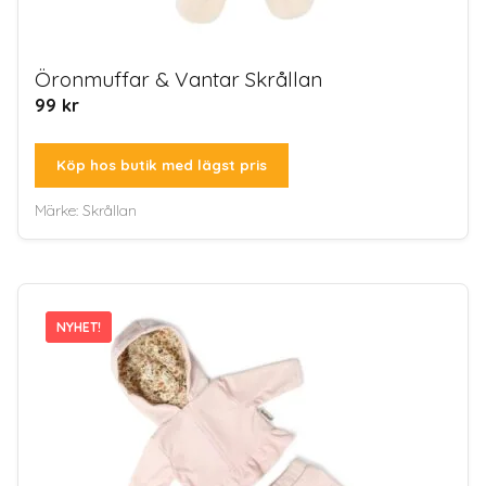
Öronmuffar & Vantar Skrållan
99
kr
Köp hos butik med lägst pris
Märke:
Skrållan
NYHET!
NYHET!