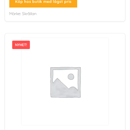
Köp hos butik med lägst pris
Märke:
Skrållan
NYHET!
NYHET!