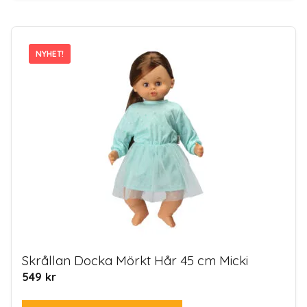
NYHET!
NYHET!
Skrållan Docka Mörkt Hår 45 cm Micki
549
kr