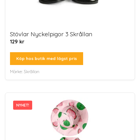
Stövlar Nyckelpigor 3 Skrållan
129
kr
Köp hos butik med lägst pris
Märke:
Skrållan
NYHET!
NYHET!