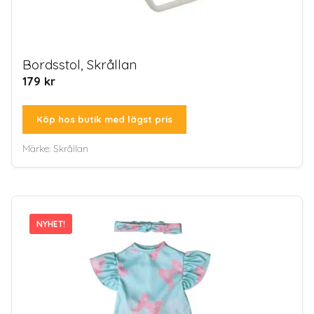
Bordsstol, Skrållan
179
kr
Köp hos butik med lägst pris
Märke:
Skrållan
NYHET!
NYHET!