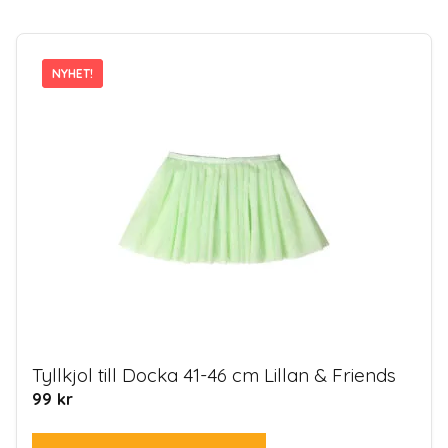
NYHET!
NYHET!
Tyllkjol till Docka 41-46 cm Lillan & Friends
99
kr