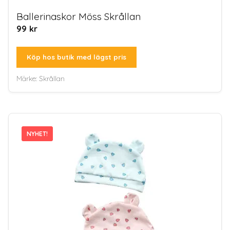
Ballerinaskor Möss Skrållan
99
kr
Köp hos butik med lägst pris
Märke:
Skrållan
NYHET!
NYHET!