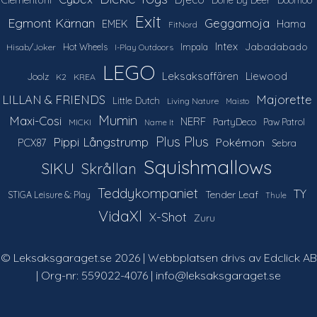
Exit
Egmont Kärnan
Geggamoja
Hama
EMEK
FitNord
Intex
Jabadabado
Hot Wheels
Impala
Hisab/Joker
I-Play Outdoors
LEGO
Leksaksaffären
Liewood
Joolz
K2
KREA
LILLAN & FRIENDS
Majorette
Little Dutch
Living Nature
Maisto
Mumin
Maxi-Cosi
NERF
PartyDeco
Paw Patrol
MICKI
Name It
Plus Plus
Pippi Långstrump
Pokémon
PCX87
Sebra
Squishmallows
SIKU
Skrållan
Teddykompaniet
TY
Tender Leaf
STIGA Leisure &: Play
Thule
VidaXl
X-Shot
Zuru
© Leksaksgaraget.se 2026 | Webbplatsen drivs av Edclick AB
| Org-nr: 559022-4076 | info@leksaksgaraget.se