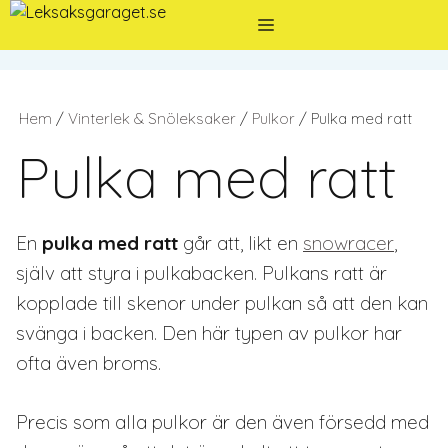
Hoppa
Meny
till
innehåll
Hem
/
Vinterlek & Snöleksaker
/
Pulkor
/ Pulka med ratt
Pulka med ratt
En
pulka med ratt
går att, likt en
snowracer
,
själv att styra i pulkabacken. Pulkans ratt är
kopplade till skenor under pulkan så att den kan
svänga i backen. Den här typen av pulkor har
ofta även broms.
Precis som alla pulkor är den även försedd med