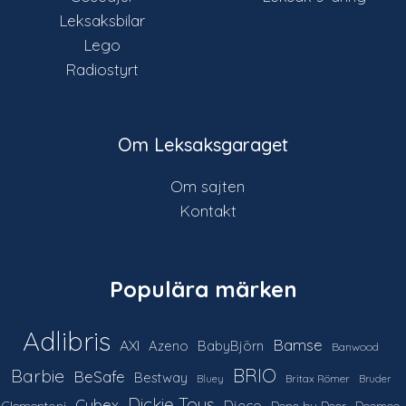
Leksaksbilar
Lego
Radiostyrt
Om Leksaksgaraget
Om sajten
Kontakt
Populära märken
Adlibris
Bamse
AXI
Azeno
BabyBjörn
Banwood
Barbie
BRIO
BeSafe
Bestway
Britax Römer
Bluey
Bruder
Dickie Toys
Cybex
Djeco
Clementoni
Done by Deer
Doomoo