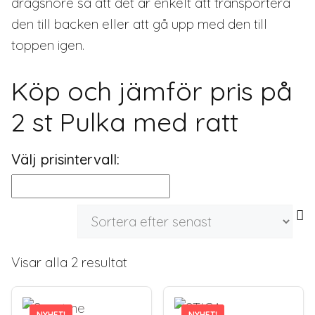
dragsnöre så att det är enkelt att transportera
den till backen eller att gå upp med den till
toppen igen.
Köp och jämför pris på
2 st Pulka med ratt
Välj prisintervall:
Sortera
Visar alla 2 resultat
efter
senaste
NYHET!
NYHET!
NYHET!
NYHET!