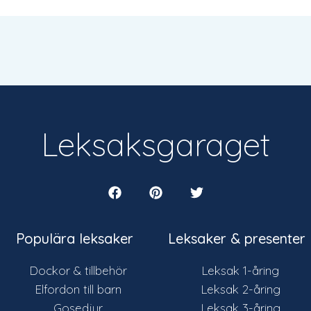
Leksaksgaraget
Populära leksaker
Leksaker & presenter
Dockor & tillbehör
Leksak 1-åring
Elfordon till barn
Leksak 2-åring
Gosedjur
Leksak 3-åring