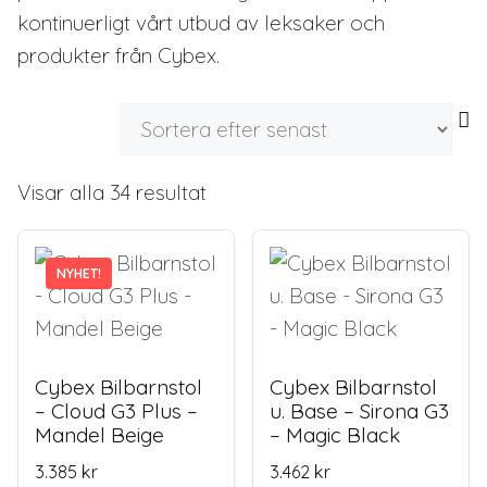
kontinuerligt vårt utbud av leksaker och
produkter från Cybex.
Sortera
Visar alla 34 resultat
efter
senaste
NYHET!
Cybex Bilbarnstol
Cybex Bilbarnstol
– Cloud G3 Plus –
u. Base – Sirona G3
Mandel Beige
– Magic Black
3.385
kr
3.462
kr