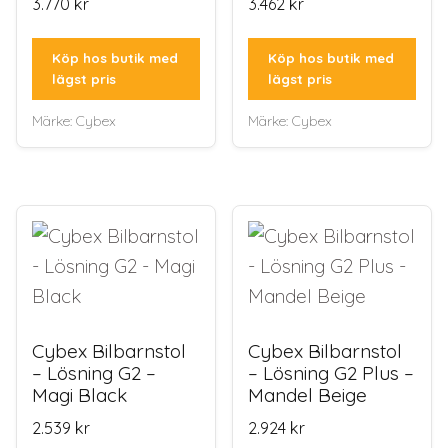
3.770
kr
3.462
kr
Köp hos butik med
Köp hos butik med
lägst pris
lägst pris
Märke:
Cybex
Märke:
Cybex
Cybex Bilbarnstol
Cybex Bilbarnstol
– Lösning G2 –
– Lösning G2 Plus –
Magi Black
Mandel Beige
2.539
kr
2.924
kr