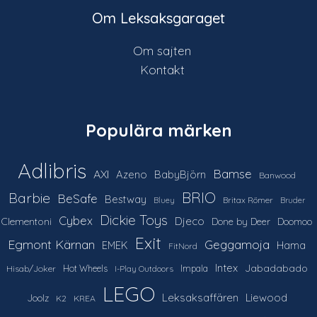
Om Leksaksgaraget
Om sajten
Kontakt
Populära märken
Adlibris
Bamse
AXI
Azeno
BabyBjörn
Banwood
Barbie
BRIO
BeSafe
Bestway
Britax Römer
Bluey
Bruder
Dickie Toys
Cybex
Djeco
Clementoni
Done by Deer
Doomoo
Exit
Egmont Kärnan
Geggamoja
Hama
EMEK
FitNord
Intex
Jabadabado
Hot Wheels
Impala
Hisab/Joker
I-Play Outdoors
LEGO
Leksaksaffären
Liewood
Joolz
K2
KREA