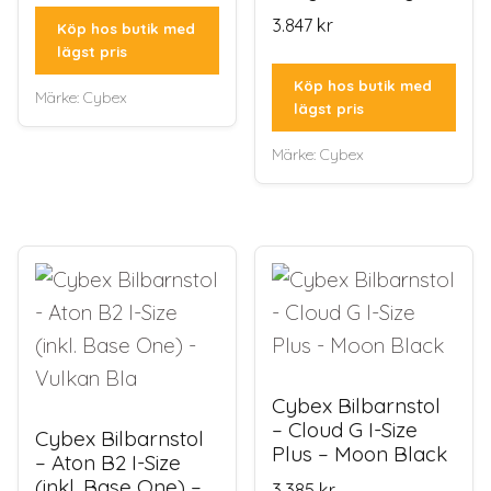
3.847
kr
Köp hos butik med
lägst pris
Köp hos butik med
Märke:
Cybex
lägst pris
Märke:
Cybex
Cybex Bilbarnstol
– Cloud G I-Size
Cybex Bilbarnstol
Plus – Moon Black
– Aton B2 I-Size
(inkl. Base One) –
3.385
kr