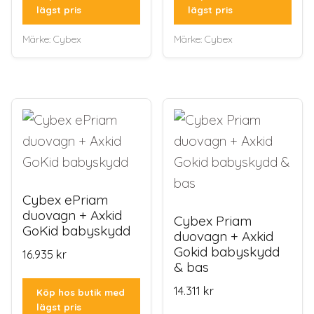
lägst pris
lägst pris
Märke:
Cybex
Märke:
Cybex
Cybex ePriam
duovagn + Axkid
Cybex Priam
GoKid babyskydd
duovagn + Axkid
Gokid babyskydd
16.935
kr
& bas
14.311
kr
Köp hos butik med
lägst pris