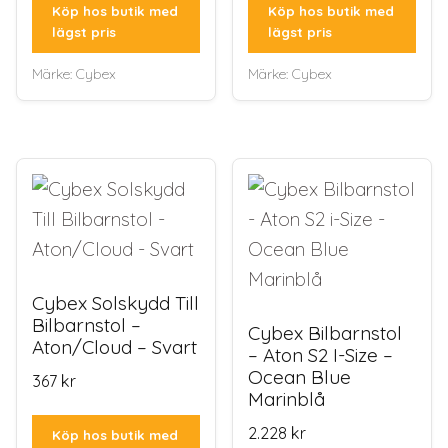
Köp hos butik med
Köp hos butik med
lägst pris
lägst pris
Märke:
Cybex
Märke:
Cybex
Cybex Solskydd Till
Bilbarnstol –
Cybex Bilbarnstol
Aton/Cloud – Svart
– Aton S2 I-Size –
Ocean Blue
367
kr
Marinblå
2.228
kr
Köp hos butik med