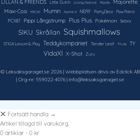
LILLAN & FRIENDS
Majorette
Little Dutch
Living Nature
Maisto
Mumin
Maxi-Cosi
NERF
PartyDeco
Paw Patrol
MICKI
Name It
Plus Plus
Pippi Långstrump
Pokémon
PCX87
Sebra
Squishmallows
SIKU
Skrållan
Teddykompaniet
TY
Tender Leaf
STIGA Leisure &: Play
Thule
VidaXl
X-Shot
Zuru
© Leksaksgaraget.se 2026 | Webbplatsen drivs av Edclick AB
| Org-nr: 559022-4076 | info@leksaksgaraget.se
Fortsätt handla →
Artikel tillagd till varukorg.
0 artiklar -
0
kr