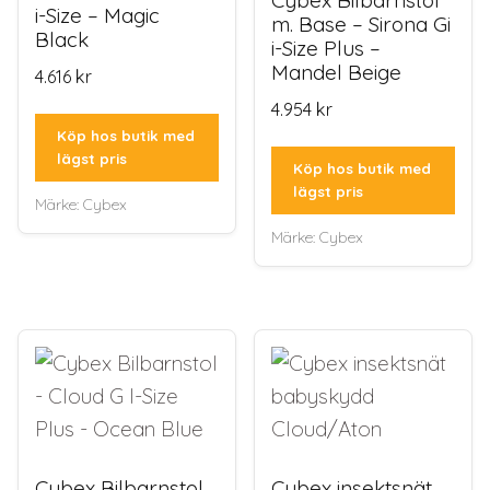
Cybex Bilbarnstol
i-Size – Magic
m. Base – Sirona Gi
Black
i-Size Plus –
Mandel Beige
4.616
kr
4.954
kr
Köp hos butik med
lägst pris
Köp hos butik med
lägst pris
Märke:
Cybex
Märke:
Cybex
Cybex Bilbarnstol
Cybex insektsnät