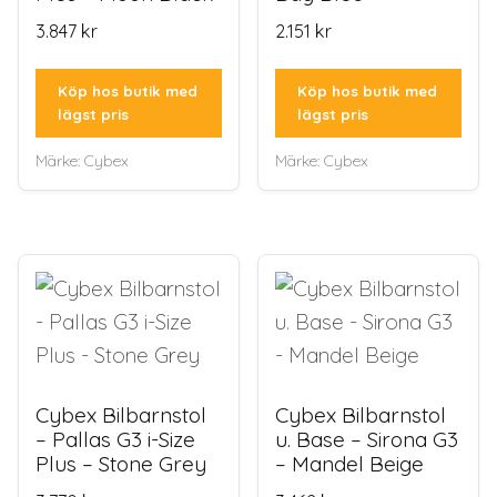
3.847
kr
2.151
kr
Köp hos butik med
Köp hos butik med
lägst pris
lägst pris
Märke:
Cybex
Märke:
Cybex
Cybex Bilbarnstol
Cybex Bilbarnstol
– Pallas G3 i-Size
u. Base – Sirona G3
Plus – Stone Grey
– Mandel Beige