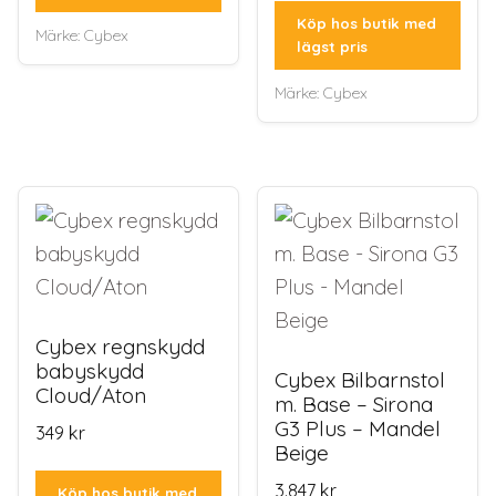
Köp hos butik med
Märke:
Cybex
lägst pris
Märke:
Cybex
Cybex regnskydd
babyskydd
Cybex Bilbarnstol
Cloud/Aton
m. Base – Sirona
G3 Plus – Mandel
349
kr
Beige
3.847
kr
Köp hos butik med