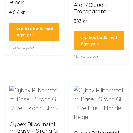
Black
Aton/Cloud –
Transparent
4.616
kr
383
kr
Köp hos butik med
lägst pris
Köp hos butik med
lägst pris
Märke:
Cybex
Märke:
Cybex
Cybex Bilbarnstol
m. Base – Sirona Gi