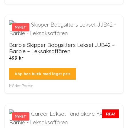
NYHET!
NYHET!
Barbie Skipper Babysitters Lekset JJB42 –
Barbie – Leksaksaffären
499
kr
Köp hos butik med lägst pris
Märke:
Barbie
REA!
NYHET!
NYHET!