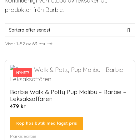
kontinuerligt vårt utbud av leksaker och
produkter från Barbie.
Sortera
Visar 1–52 av 63 resultat
efter
senaste
NYHET!
NYHET!
Barbie Walk & Potty Pup Malibu – Barbie –
Leksaksaffären
479
kr
Köp hos butik med lägst pris
Märke:
Barbie