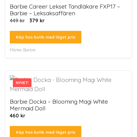
Barbie Career Lekset Tandläkare FXP17 –
Barbie – Leksaksaffären
Det
Det
449
kr
379
kr
ursprungliga
nuvarande
priset
priset
Köp hos butik med lägst pris
var:
är:
Märke:
Barbie
449 kr.
379 kr.
NYHET!
NYHET!
Barbie Docka – Blooming Magi White
Mermaid Doll
460
kr
Köp hos butik med lägst pris