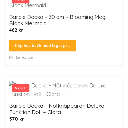
Barbie Docka – 30 cm – Blooming Magi
Black Mermaid
462
kr
Köp hos butik med lägst pris
Märke:
Barbie
NYHET!
NYHET!
Barbie Docka – Nötknäpparen Deluxe
Funktion Doll – Clara
570
kr