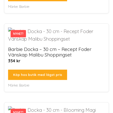
Märke:
Barbie
NYHET!
NYHET!
Barbie Docka – 30 cm – Recept Foder
Vänskap Malibu Shoppingset
354
kr
Köp hos butik med lägst pris
Märke:
Barbie
NYHET!
NYHET!