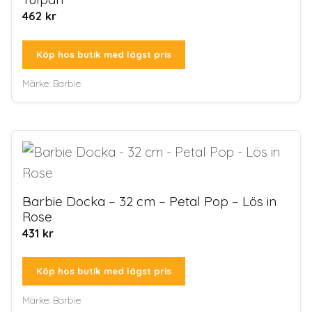
462
kr
Köp hos butik med lägst pris
Märke:
Barbie
Barbie Docka – 32 cm – Petal Pop – Lös in
Rose
431
kr
Köp hos butik med lägst pris
Märke:
Barbie