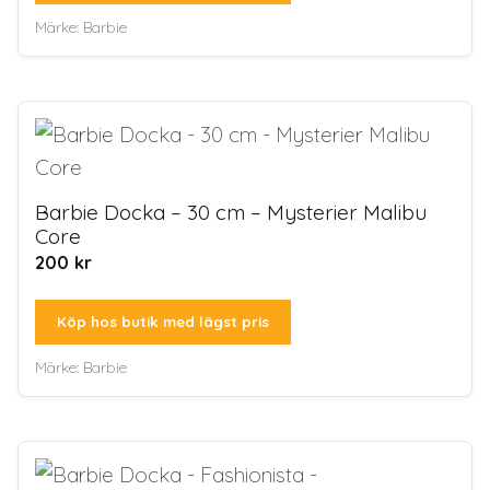
Märke:
Barbie
Barbie Docka – 30 cm – Mysterier Malibu
Core
200
kr
Köp hos butik med lägst pris
Märke:
Barbie
Artikel tillagd till varukorg.
Kassa
0 artiklar -
0
kr