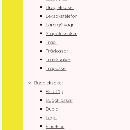
Dragleksaker
Leksakstelefon
Lära gå vagn
Stapelleksaker
Träbil
Träklossar
Träleksaker
Träpussel
Byggleksaker
Brio Tåg
Byggklossar
Duplo
Lego
Plus-Plus