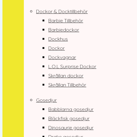
Dockor & Docktillbehör
Barbie Tillbehör
Barbiedockor
Dockhus
Dockor
Dockvagnar
L.O.L Surprise Dockor
Skrållan dockor
Skrållan Tillbehör
Gosedjur
Babblarna gosedjur
Bläckfisk gosedjur
Dinosaurie gosedjur
Drake gosedjur