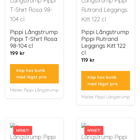
Pippi Långstrump
Pippi Långstrump
Pippi T-Shirt Rosa
Pippi Rutrand
98-104 cl
Leggings Kitt 122
cl
199
kr
119
kr
Köp hos butik
med lägst pris
Köp hos butik
med lägst pris
Märke:
Pippi Långstrump
Märke:
Pippi Långstrump
NYHET!
NYHET!
NYHET!
NYHET!