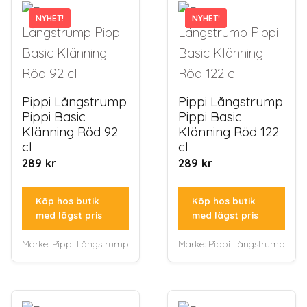
NYHET!
NYHET!
NYHET!
NYHET!
Pippi Långstrump
Pippi Långstrump
Pippi Basic
Pippi Basic
Klänning Röd 92
Klänning Röd 122
cl
cl
289
kr
289
kr
Köp hos butik
Köp hos butik
med lägst pris
med lägst pris
Märke:
Pippi Långstrump
Märke:
Pippi Långstrump