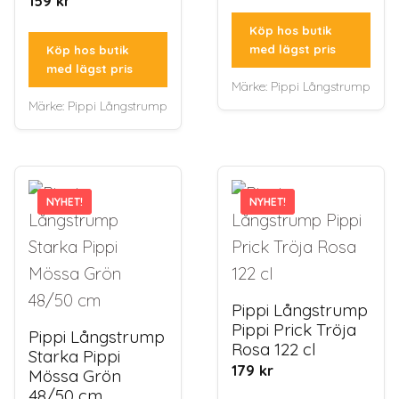
159
kr
Köp hos butik
med lägst pris
Köp hos butik
med lägst pris
Märke:
Pippi Långstrump
Märke:
Pippi Långstrump
NYHET!
NYHET!
NYHET!
NYHET!
Pippi Långstrump
Pippi Prick Tröja
Pippi Långstrump
Rosa 122 cl
Starka Pippi
179
kr
Mössa Grön
48/50 cm