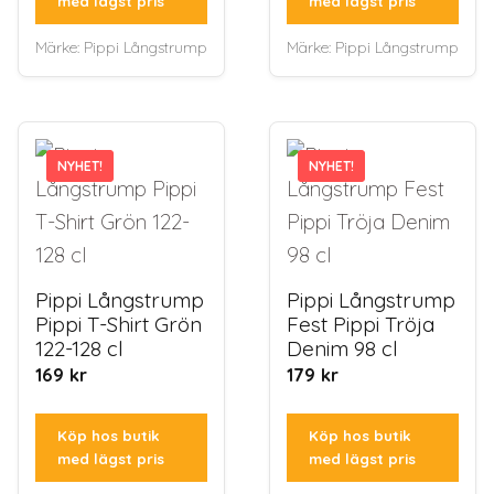
med lägst pris
med lägst pris
Märke:
Pippi Långstrump
Märke:
Pippi Långstrump
NYHET!
NYHET!
NYHET!
NYHET!
Pippi Långstrump
Pippi Långstrump
Pippi T-Shirt Grön
Fest Pippi Tröja
122-128 cl
Denim 98 cl
169
kr
179
kr
Köp hos butik
Köp hos butik
med lägst pris
med lägst pris