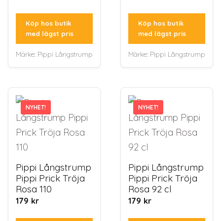
Köp hos butik
Köp hos butik
med lägst pris
med lägst pris
Märke:
Pippi Långstrump
Märke:
Pippi Långstrump
NYHET!
NYHET!
NYHET!
NYHET!
Pippi Långstrump
Pippi Långstrump
Pippi Prick Tröja
Pippi Prick Tröja
Rosa 110
Rosa 92 cl
179
kr
179
kr