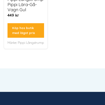
Pippi Lära-Gå-
Vagn Gul
449
kr
Köp hos butik
med lägst pris
Märke:
Pippi Långstrump