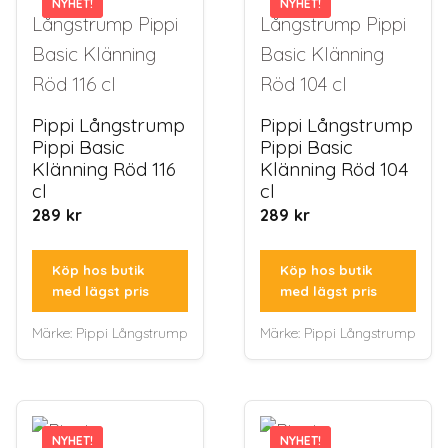
NYHET!
NYHET!
NYHET!
NYHET!
Pippi Långstrump
Pippi Långstrump
Pippi Basic
Pippi Basic
Klänning Röd 116
Klänning Röd 104
cl
cl
289
kr
289
kr
Köp hos butik
Köp hos butik
med lägst pris
med lägst pris
Märke:
Pippi Långstrump
Märke:
Pippi Långstrump
NYHET!
NYHET!
NYHET!
NYHET!