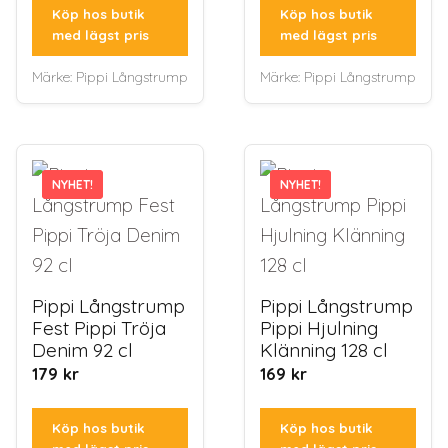
Köp hos butik
Köp hos butik
med lägst pris
med lägst pris
Märke:
Pippi Långstrump
Märke:
Pippi Långstrump
NYHET!
NYHET!
NYHET!
NYHET!
Pippi Långstrump
Pippi Långstrump
Fest Pippi Tröja
Pippi Hjulning
Denim 92 cl
Klänning 128 cl
179
kr
169
kr
Köp hos butik
Köp hos butik