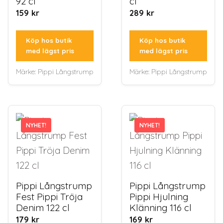
92 cl
cl
159
kr
289
kr
Köp hos butik
Köp hos butik
med lägst pris
med lägst pris
Märke:
Pippi Långstrump
Märke:
Pippi Långstrump
NYHET!
NYHET!
NYHET!
NYHET!
Pippi Långstrump
Pippi Långstrump
Fest Pippi Tröja
Pippi Hjulning
Denim 122 cl
Klänning 116 cl
179
kr
169
kr