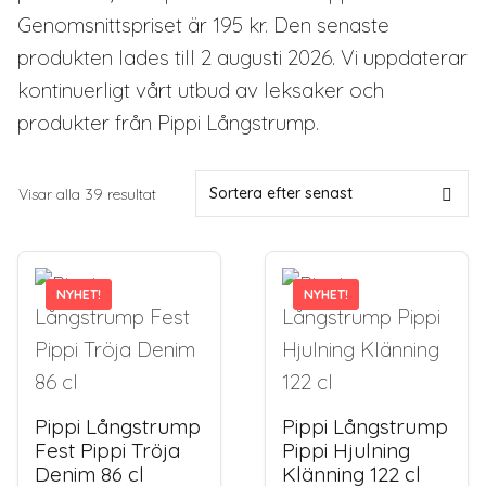
Genomsnittspriset är 195 kr. Den senaste
produkten lades till 2 augusti 2026. Vi uppdaterar
kontinuerligt vårt utbud av leksaker och
produkter från Pippi Långstrump.
Sortera
Visar alla 39 resultat
efter
senaste
NYHET!
NYHET!
NYHET!
NYHET!
Pippi Långstrump
Pippi Långstrump
Fest Pippi Tröja
Pippi Hjulning
Denim 86 cl
Klänning 122 cl