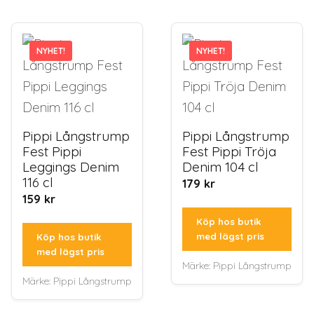
NYHET!
NYHET!
NYHET!
NYHET!
Pippi Långstrump
Pippi Långstrump
Fest Pippi
Fest Pippi Tröja
Leggings Denim
Denim 104 cl
116 cl
179
kr
159
kr
Köp hos butik
med lägst pris
Köp hos butik
med lägst pris
Märke:
Pippi Långstrump
Märke:
Pippi Långstrump