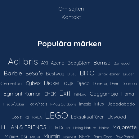
Om sajten
Kontakt
Populära märken
Adlibris
Bamse
AXI
Azeno
BabyBjörn
Banwood
Barbie
BRIO
BeSafe
Bestway
Britax Römer
Bluey
Bruder
Dickie Toys
Cybex
Djeco
Clementoni
Done by Deer
Doomoo
Exit
Egmont Kärnan
Geggamoja
Hama
EMEK
FitNord
Intex
Jabadabado
Hot Wheels
Impala
Hisab/Joker
I-Play Outdoors
LEGO
Leksaksaffären
Liewood
Joolz
K2
KREA
LILLAN & FRIENDS
Majorette
Little Dutch
Living Nature
Maisto
Mumin
Maxi-Cosi
NERF
PartyDeco
Paw Patrol
MICKI
Name It