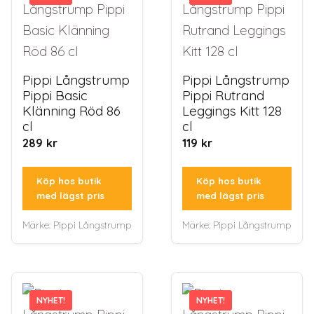
Pippi Långstrump
Pippi Långstrump
Pippi Basic
Pippi Rutrand
Klänning Röd 86
Leggings Kitt 128
cl
cl
289
kr
119
kr
Köp hos butik
Köp hos butik
med lägst pris
med lägst pris
Märke:
Pippi Långstrump
Märke:
Pippi Långstrump
NYHET!
NYHET!
NYHET!
NYHET!