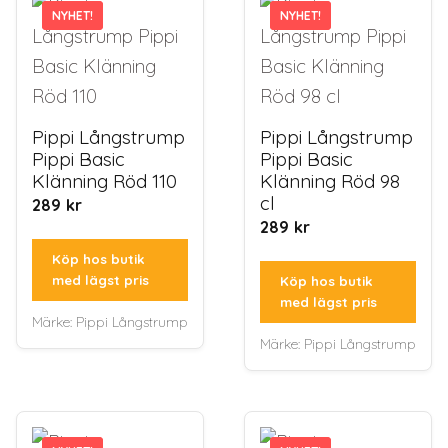
NYHET!
NYHET!
NYHET!
NYHET!
Pippi Långstrump
Pippi Långstrump
Pippi Basic
Pippi Basic
Klänning Röd 110
Klänning Röd 98
cl
289
kr
289
kr
Köp hos butik
med lägst pris
Köp hos butik
med lägst pris
Märke:
Pippi Långstrump
Märke:
Pippi Långstrump