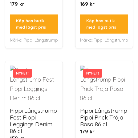
179
kr
169
kr
Köp hos butik
Köp hos butik
med lägst pris
med lägst pris
Märke:
Pippi Långstrump
Märke:
Pippi Långstrump
NYHET!
NYHET!
NYHET!
NYHET!
Pippi Långstrump
Pippi Långstrump
Fest Pippi
Pippi Prick Tröja
Leggings Denim
Rosa 86 cl
86 cl
179
kr