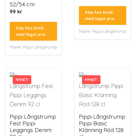
52/54 cm
99
kr
Köp hos butik
med lägst pris
Köp hos butik
Märke:
Pippi Långstrump
med lägst pris
Märke:
Pippi Långstrump
NYHET!
NYHET!
NYHET!
NYHET!
Pippi Långstrump
Pippi Långstrump
Fest Pippi
Pippi Basic
Leggings Denim
Klänning Röd 128