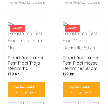
Märke:
Pippi Långstrump
Märke:
Pippi Långstrump
NYHET!
NYHET!
NYHET!
NYHET!
Pippi Långstrump
Pippi Långstrump
Fest Pippi Tröja
Fest Pippi Mössa
Denim 110
Denim 48/50 cm
179
kr
129
kr
Köp hos butik
Köp hos butik
med lägst pris
med lägst pris
Märke:
Pippi Långstrump
Märke:
Pippi Långstrump