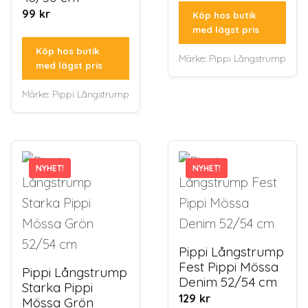
99
kr
Köp hos butik
med lägst pris
Köp hos butik
Märke:
Pippi Långstrump
med lägst pris
Märke:
Pippi Långstrump
NYHET!
NYHET!
NYHET!
NYHET!
Pippi Långstrump
Fest Pippi Mössa
Pippi Långstrump
Denim 52/54 cm
Starka Pippi
129
kr
Mössa Grön