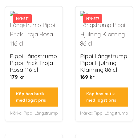
NYHET!
NYHET!
NYHET!
NYHET!
Pippi Långstrump
Pippi Långstrump
Pippi Prick Tröja
Pippi Hjulning
Rosa 116 cl
Klänning 86 cl
179
kr
169
kr
Köp hos butik
Köp hos butik
med lägst pris
med lägst pris
Märke:
Pippi Långstrump
Märke:
Pippi Långstrump