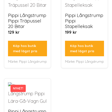
Pippi Långstrump
Pippi Långstrump
Pippi Träpussel
Pippi
20 Bitar
Stapelleksak
129
kr
199
kr
Köp hos butik
Köp hos butik
med lägst pris
med lägst pris
Märke:
Pippi Långstrump
Märke:
Pippi Långstrump
NYHET!
NYHET!
Pippi Långstrump