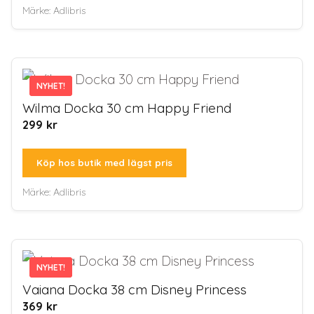
Märke:
Adlibris
NYHET!
NYHET!
Wilma Docka 30 cm Happy Friend
299
kr
Köp hos butik med lägst pris
Märke:
Adlibris
NYHET!
NYHET!
Vaiana Docka 38 cm Disney Princess
369
kr