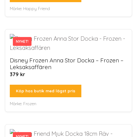
Märke:
Happy Friend
NYHET!
NYHET!
Disney Frozen Anna Stor Docka – Frozen –
Leksaksaffären
379
kr
Köp hos butik med lägst pris
Märke:
Frozen
NYHET!
NYHET!