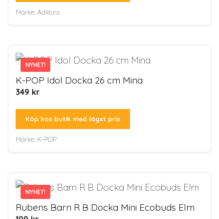
Märke:
Adlibris
NYHET!
NYHET!
K-POP Idol Docka 26 cm Mina
349
kr
Köp hos butik med lägst pris
Märke:
K-POP
NYHET!
NYHET!
Rubens Barn R B Docka Mini Ecobuds Elm
199
kr