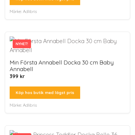
Märke:
Adlibris
NYHET!
NYHET!
Min Första Annabell Docka 30 cm Baby
Annabell
399
kr
Köp hos butik med lägst pris
Märke:
Adlibris