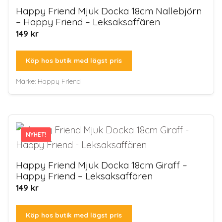
Happy Friend Mjuk Docka 18cm Nallebjörn
– Happy Friend – Leksaksaffären
149
kr
Köp hos butik med lägst pris
Märke:
Happy Friend
NYHET!
NYHET!
Happy Friend Mjuk Docka 18cm Giraff –
Happy Friend – Leksaksaffären
149
kr
Köp hos butik med lägst pris