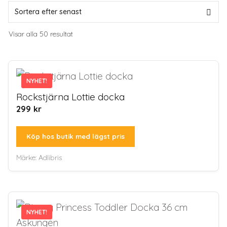
Sortera
Visar alla 50 resultat
efter
senaste
NYHET!
NYHET!
Rockstjärna Lottie docka
299
kr
Köp hos butik med lägst pris
Märke:
Adlibris
NYHET!
NYHET!