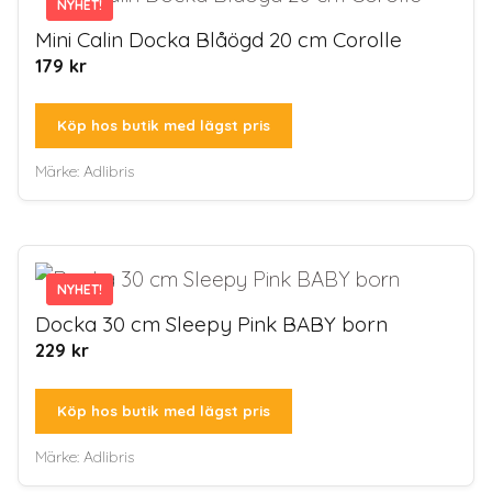
NYHET!
NYHET!
Mini Calin Docka Blåögd 20 cm Corolle
179
kr
Köp hos butik med lägst pris
Märke:
Adlibris
NYHET!
NYHET!
Docka 30 cm Sleepy Pink BABY born
229
kr
Köp hos butik med lägst pris
Märke:
Adlibris