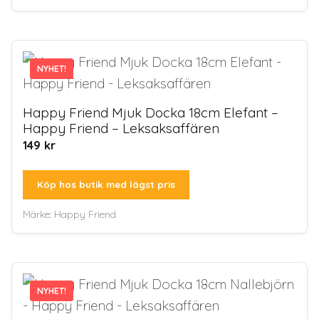
NYHET!
NYHET!
Happy Friend Mjuk Docka 18cm Elefant –
Happy Friend – Leksaksaffären
149
kr
Köp hos butik med lägst pris
Märke:
Happy Friend
NYHET!
NYHET!