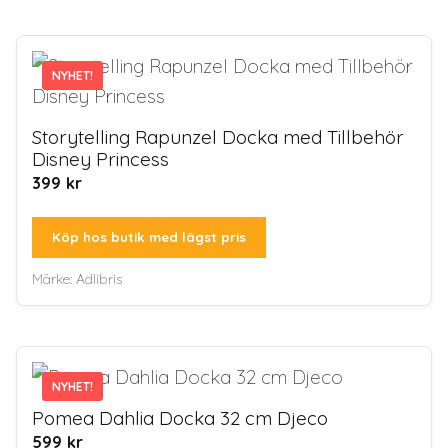
NYHET!
NYHET!
Storytelling Rapunzel Docka med Tillbehör
Disney Princess
399
kr
Köp hos butik med lägst pris
Märke:
Adlibris
NYHET!
NYHET!
Pomea Dahlia Docka 32 cm Djeco
599
kr