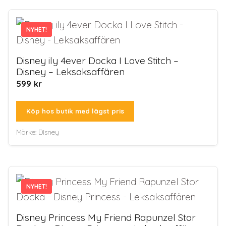
NYHET!
NYHET!
Disney ily 4ever Docka I Love Stitch –
Disney – Leksaksaffären
599
kr
Köp hos butik med lägst pris
Märke:
Disney
NYHET!
NYHET!
Disney Princess My Friend Rapunzel Stor