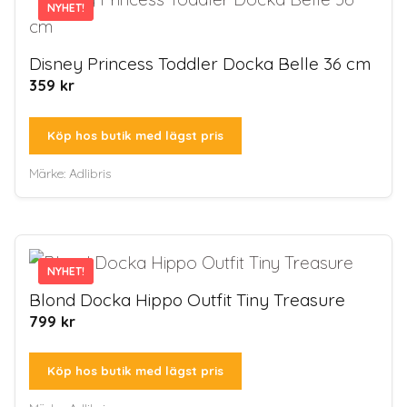
NYHET!
NYHET!
Disney Princess Toddler Docka Belle 36 cm
359
kr
Köp hos butik med lägst pris
Märke:
Adlibris
NYHET!
NYHET!
Blond Docka Hippo Outfit Tiny Treasure
799
kr
Köp hos butik med lägst pris