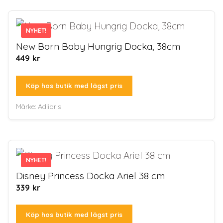
NYHET!
NYHET!
New Born Baby Hungrig Docka, 38cm
449
kr
Köp hos butik med lägst pris
Märke:
Adlibris
NYHET!
NYHET!
Disney Princess Docka Ariel 38 cm
339
kr
Köp hos butik med lägst pris