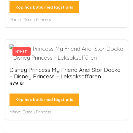
Köp hos butik med lägst pris
Märke:
Disney Princess
NYHET!
NYHET!
Disney Princess My Friend Ariel Stor Docka
– Disney Princess – Leksaksaffären
379
kr
Köp hos butik med lägst pris
Märke:
Disney Princess
Artikel tillagd till varukorg.
Kassa
0 artiklar -
0
kr