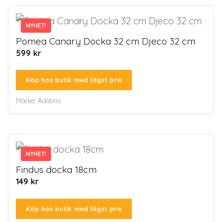
NYHET!
NYHET!
Pomea Canary Docka 32 cm Djeco 32 cm
599
kr
Köp hos butik med lägst pris
Märke:
Adlibris
NYHET!
NYHET!
Findus docka 18cm
149
kr
Köp hos butik med lägst pris