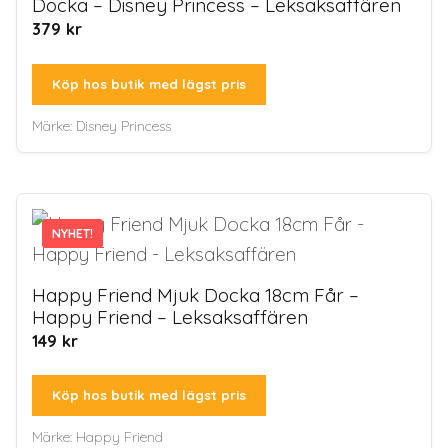
Docka – Disney Princess – Leksaksaffären
379
kr
Köp hos butik med lägst pris
Märke:
Disney Princess
NYHET!
NYHET!
Happy Friend Mjuk Docka 18cm Får –
Happy Friend – Leksaksaffären
149
kr
Köp hos butik med lägst pris
Märke:
Happy Friend