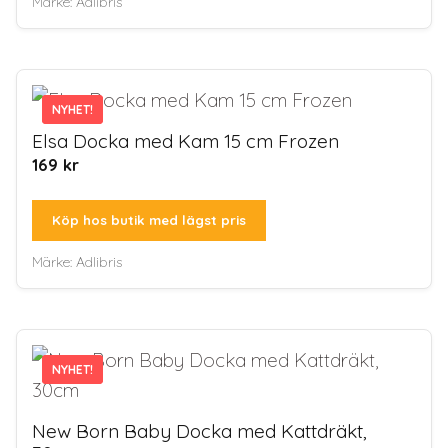
Märke:
Adlibris
NYHET!
NYHET!
Elsa Docka med Kam 15 cm Frozen
169
kr
Köp hos butik med lägst pris
Märke:
Adlibris
NYHET!
NYHET!
New Born Baby Docka med Kattdräkt,