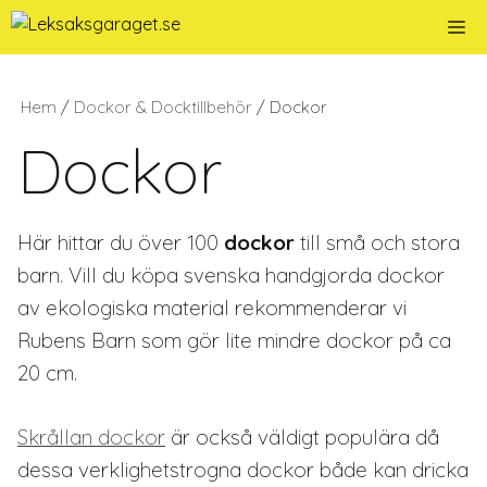
Hoppa
Me
till
innehåll
Hem
/
Dockor & Docktillbehör
/ Dockor
Dockor
Här hittar du över 100
dockor
till små och stora
barn. Vill du köpa svenska handgjorda dockor
av ekologiska material rekommenderar vi
Rubens Barn som gör lite mindre dockor på ca
20 cm.
Skrållan dockor
är också väldigt populära då
dessa verklighetstrogna dockor både kan dricka