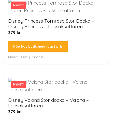
NYHET!
NYHET!
Disney Princess Törnrosa Stor Docka –
Disney Princess – Leksaksaffären
379
kr
Köp hos butik med lägst pris
Märke:
Disney Princess
NYHET!
NYHET!
Disney Vaiana Stor docka – Vaiana –
Leksaksaffären
379
kr