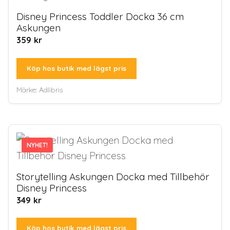
Disney Princess Toddler Docka 36 cm
Askungen
359
kr
Köp hos butik med lägst pris
Märke:
Adlibris
NYHET!
NYHET!
Storytelling Askungen Docka med Tillbehör
Disney Princess
349
kr
Köp hos butik med lägst pris