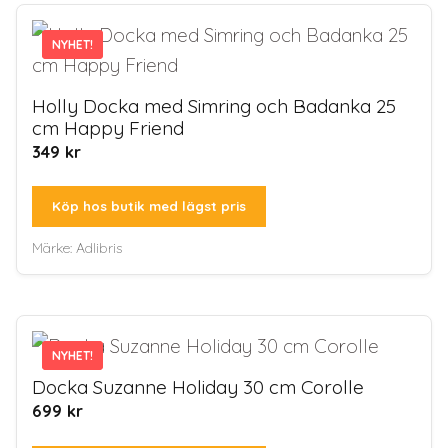
NYHET!
NYHET!
Holly Docka med Simring och Badanka 25
cm Happy Friend
349
kr
Köp hos butik med lägst pris
Märke:
Adlibris
NYHET!
NYHET!
Docka Suzanne Holiday 30 cm Corolle
699
kr