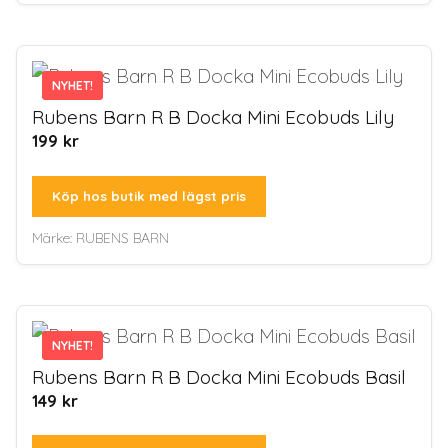
NYHET!
NYHET!
Rubens Barn R B Docka Mini Ecobuds Lily
199
kr
Köp hos butik med lägst pris
Märke:
RUBENS BARN
NYHET!
NYHET!
Rubens Barn R B Docka Mini Ecobuds Basil
149
kr