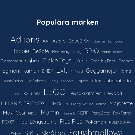
Populära märken
Adlibris
AXI
Azeno
BabyBjörn
Bamse
Banwood
Barbie
BRIO
BeSafe
Bestway
Bluey
Britax Römer
Dickie Toys
Cybex
Djeco
Clementoni
Done by Deer
Doomoo
Exit
Geggamoja
Egmont Kärnan
Hama
EMEK
FitNord
Intex
Jabadabado
Hot Wheels
Impala
Hisab/Joker
I-Play Outdoors
LEGO
Leksaksaffären
Liewood
Joolz
K2
KREA
LILLAN & FRIENDS
Majorette
Little Dutch
Living Nature
Maisto
Mumin
Maxi-Cosi
NERF
PartyDeco
Paw Patrol
MICKI
Name It
Plus Plus
Pippi Långstrump
Pokémon
PCX87
RUBENS BARN
Squishmallows
SIKU
Skrållan
Sebra