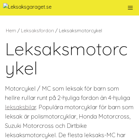
Hoppa
Me
till
innehåll
Hem
/
Leksaksfordon
/ Leksaksmotorcykel
Leksaksmotorc
ykel
Motorcykel / MC som leksak för barn som
hellre rullar runt på 2-hjuliga fordon än 4-hjuliga
leksaksbilar
. Populära motorcyklar för barn som
leksak är polismotorcyklar, Honda Motorcross,
Suzuki Motorcross och Dirtbike
leksaksmotorcykel. De flesta leksaks-MC har