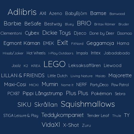
Adlibris
Bamse
AXI
Azeno
BabyBjörn
Banwood
Barbie
BRIO
BeSafe
Bestway
Britax Römer
Bluey
Bruder
Dickie Toys
Cybex
Djeco
Clementoni
Done by Deer
Doomoo
Exit
Egmont Kärnan
Geggamoja
Hama
EMEK
FitNord
Intex
Jabadabado
Hot Wheels
Impala
Hisab/Joker
I-Play Outdoors
LEGO
Leksaksaffären
Liewood
Joolz
K2
KREA
LILLAN & FRIENDS
Majorette
Little Dutch
Living Nature
Maisto
Mumin
Maxi-Cosi
NERF
PartyDeco
Paw Patrol
MICKI
Name It
Plus Plus
Pippi Långstrump
Pokémon
PCX87
Sebra
Squishmallows
SIKU
Skrållan
Teddykompaniet
TY
Tender Leaf
STIGA Leisure &: Play
Thule
VidaXl
X-Shot
Zuru