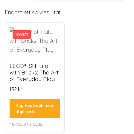
Endast ett sökresultat
NYHET!
NYHET!
LEGO® Still Life
with Bricks: The Art
of Everyday Play
152
kr
Köp hos butik med
lägst pris
Märke:
Ortiz, Lydia