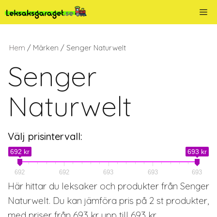
Hoppa
Me
till
innehåll
Hem
/ Märken / Senger Naturwelt
Senger
Naturwelt
Välj prisintervall:
692 kr
693 kr
692
692
693
693
693
Här hittar du leksaker och produkter från Senger
Naturwelt. Du kan jämföra pris på 2 st produkter,
med priser från 693 kr upp till 693 kr.