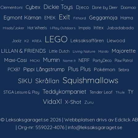
Dickie Toys
Cybex
Djeco
Clementoni
Done by Deer
Doomoo
Exit
Egmont Kärnan
Geggamoja
Hama
EMEK
FitNord
Intex
Jabadabado
Hot Wheels
Impala
Hisab/Joker
I-Play Outdoors
LEGO
Leksaksaffären
Liewood
Joolz
K2
KREA
LILLAN & FRIENDS
Majorette
Little Dutch
Living Nature
Maisto
Mumin
Maxi-Cosi
NERF
PartyDeco
Paw Patrol
MICKI
Name It
Plus Plus
Pippi Långstrump
Pokémon
PCX87
Sebra
Squishmallows
SIKU
Skrållan
Teddykompaniet
TY
Tender Leaf
STIGA Leisure &: Play
Thule
VidaXl
X-Shot
Zuru
© Leksaksgaraget.se 2026 | Webbplatsen drivs av Edclick AB
| Org-nr: 559022-4076 | info@leksaksgaraget.se