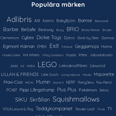
Populära märken
Adlibris
Bamse
AXI
Azeno
BabyBjörn
Banwood
Barbie
BRIO
BeSafe
Bestway
Britax Römer
Bluey
Bruder
Dickie Toys
Cybex
Djeco
Clementoni
Done by Deer
Doomoo
Exit
Egmont Kärnan
Geggamoja
Hama
EMEK
FitNord
Intex
Jabadabado
Hot Wheels
Impala
Hisab/Joker
I-Play Outdoors
LEGO
Leksaksaffären
Liewood
Joolz
K2
KREA
LILLAN & FRIENDS
Majorette
Little Dutch
Living Nature
Maisto
Mumin
Maxi-Cosi
NERF
PartyDeco
Paw Patrol
MICKI
Name It
Plus Plus
Pippi Långstrump
Pokémon
PCX87
Sebra
Squishmallows
SIKU
Skrållan
Teddykompaniet
TY
Tender Leaf
STIGA Leisure &: Play
Thule