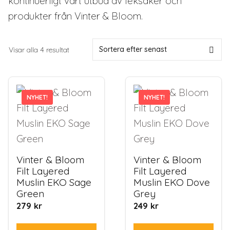
kontinuerligt vårt utbud av leksaker och
produkter från Vinter & Bloom.
Sortera
Visar alla 4 resultat
efter
senaste
NYHET!
NYHET!
NYHET!
NYHET!
Vinter & Bloom
Vinter & Bloom
Filt Layered
Filt Layered
Muslin EKO Sage
Muslin EKO Dove
Green
Grey
279
kr
249
kr