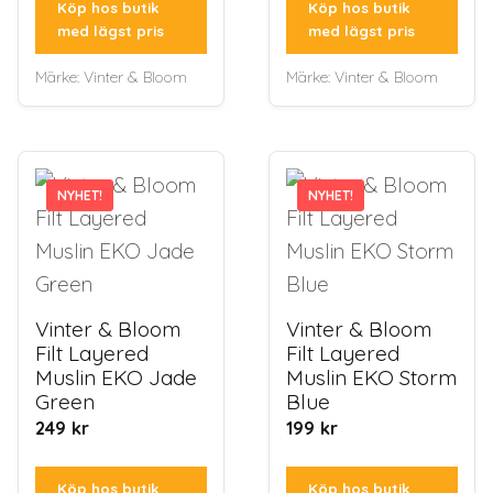
Köp hos butik
Köp hos butik
med lägst pris
med lägst pris
Märke:
Vinter & Bloom
Märke:
Vinter & Bloom
NYHET!
NYHET!
NYHET!
NYHET!
Vinter & Bloom
Vinter & Bloom
Filt Layered
Filt Layered
Muslin EKO Jade
Muslin EKO Storm
Green
Blue
249
kr
199
kr
Köp hos butik
Köp hos butik