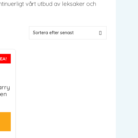
ntinuerligt vårt utbud av leksaker och
EA!
arry
ren
de