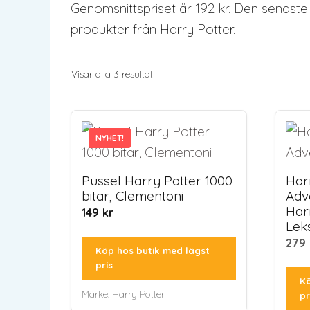
Genomsnittspriset är 192 kr. Den senaste 
produkter från Harry Potter.
Sortera
Visar alla 3 resultat
efter
senaste
NYHET!
NYHET!
Pussel Harry Potter 1000
Har
bitar, Clementoni
Adv
Har
149
kr
Lek
279
Köp hos butik med lägst
pris
Kö
Märke:
Harry Potter
pr