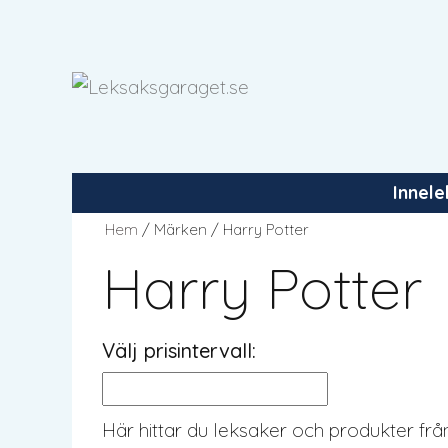
Hoppa
till
innehåll
Innel
Hem
/ Märken / Harry Potter
Harry Potter
Välj prisintervall:
Här hittar du leksaker och produkter från 