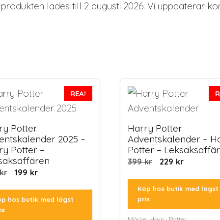
produkten lades till 2 augusti 2026. Vi uppdaterar ko
REA!
R
ry Potter
Harry Potter
entskalender 2025 –
Adventskalender – H
ry Potter –
Potter – Leksaksaffä
saksaffären
Det
Det
399
kr
229
kr
Det
Det
kr
199
kr
ursprungliga
nuvaran
ursprungliga
nuvarande
priset
priset
Köp hos butik med lägst
priset
priset
var:
är:
pris
p hos butik med lägst
var:
är:
is
399 kr.
229 kr.
Märke:
Harry Potter