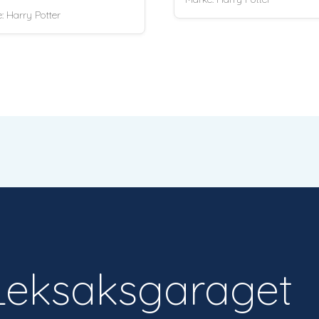
279 kr.
199 kr.
e:
Harry Potter
Leksaksgaraget