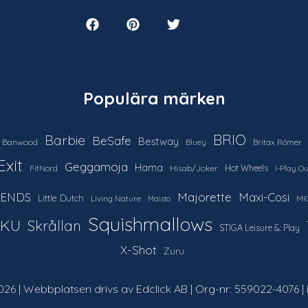
Populära märken
Barbie
BRIO
BeSafe
Bestway
Banwood
Britax Römer
Bluey
Exit
Geggamoja
Hama
Hot Wheels
FitNord
Hisab/Joker
I-Play O
IENDS
Majorette
Maxi-Cosi
Little Dutch
Living Nature
MI
Maisto
Squishmallows
IKU
Skrållan
STIGA Leisure &: Play
X-Shot
Zuru
26 | Webbplatsen drivs av Edclick AB | Org-nr: 559022-4076 |