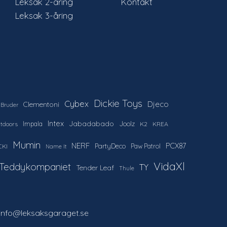
Leksak 2-åring
Kontakt
Leksak 3-åring
Dickie Toys
Cybex
Djeco
Clementoni
Bruder
Intex
Jabadabado
Impala
Joolz
utdoors
K2
KREA
Mumin
NERF
PCX87
PartyDeco
Paw Patrol
CKI
Name It
VidaXl
Teddykompaniet
TY
Tender Leaf
Thule
 info@leksaksgaraget.se