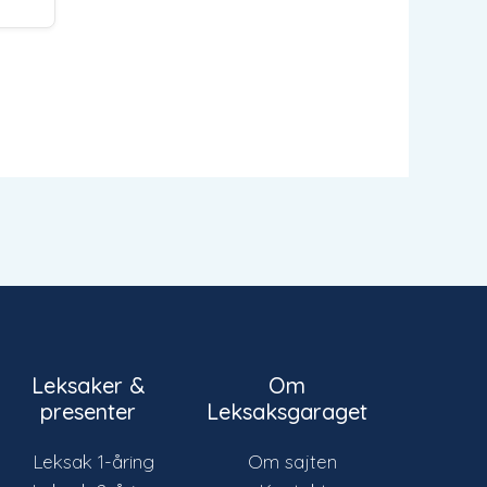
Leksaker &
Om
presenter
Leksaksgaraget
Leksak 1-åring
Om sajten