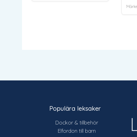
Märk
Populära leksaker
Dockor & tillbehör
Elfordon till barn