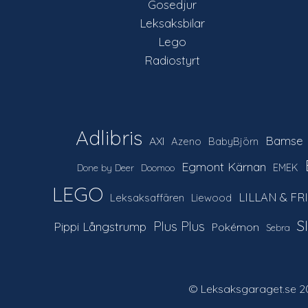
Gosedjur
Leksaksbilar
Lego
Radiostyrt
Adlibris
Bamse
AXI
Azeno
BabyBjörn
Egmont Kärnan
EMEK
Done by Deer
Doomoo
LEGO
LILLAN & FR
Leksaksaffären
Liewood
S
Plus Plus
Pippi Långstrump
Pokémon
Sebra
© Leksaksgaraget.se 20