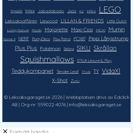
LEGO
Intex
Jabadabado
Impala
Joolz
K2
KREA
LILLAN & FRIENDS
Leksaksaffären
Liewood
Little Dutch
Mumin
Majorette
Maxi-Cosi
Living Nature
MICKI
Maisto
Pippi Långstrump
NERF
PCX87
PartyDeco
Paw Patrol
Name It
SIKU
Skrållan
Plus Plus
Pokémon
Sebra
Squishmallows
STIGA Leisure &: Play
VidaXl
Teddykompaniet
TY
Tender Leaf
Thule
X-Shot
Zuru
© Leksaksgaraget.se 2026 | Webbplatsen drivs av Edclick
AB | Org-nr: 559022-4076 | info@leksaksgaraget.se
Fortsätt handla →