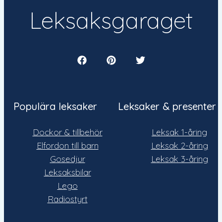
Leksaksgaraget
Populära leksaker
Leksaker & presenter
Dockor & tillbehör
Leksak 1-åring
Elfordon till barn
Leksak 2-åring
Gosedjur
Leksak 3-åring
Leksaksbilar
Lego
Radiostyrt