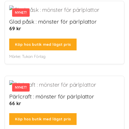
NYHET!
NYHET!
Glad påsk : mönster för pärlplattor
69
kr
Köp hos butik med lägst pris
Märke:
Tukan Förlag
NYHET!
NYHET!
Pärlcraft : mönster för pärlplattor
66
kr
Köp hos butik med lägst pris