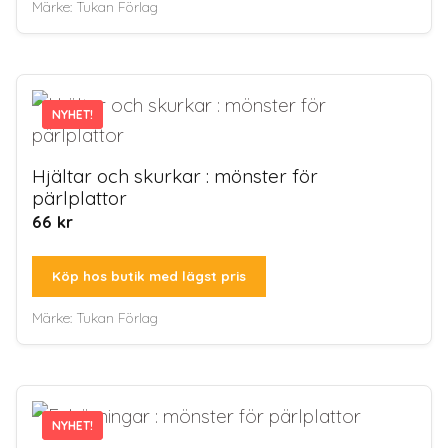
Märke:
Tukan Förlag
NYHET!
NYHET!
Hjältar och skurkar : mönster för
pärlplattor
66
kr
Köp hos butik med lägst pris
Märke:
Tukan Förlag
NYHET!
NYHET!