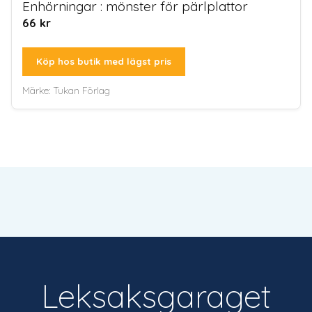
Enhörningar : mönster för pärlplattor
66
kr
Köp hos butik med lägst pris
Märke:
Tukan Förlag
Leksaksgaraget