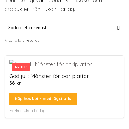
kontinuerligt vårt utbud av leksaker och
produkter från Tukan Förlag.
Sortera
Visar alla 5 resultat
efter
senaste
NYHET!
NYHET!
God jul : Mönster för pärlplattor
66
kr
Köp hos butik med lägst pris
Märke:
Tukan Förlag