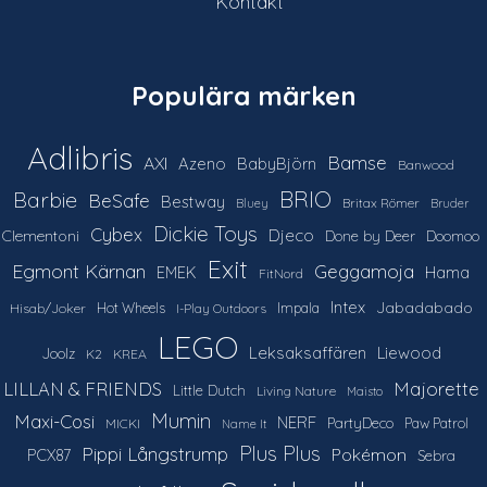
Kontakt
Populära märken
Adlibris
Bamse
AXI
Azeno
BabyBjörn
Banwood
Barbie
BRIO
BeSafe
Bestway
Britax Römer
Bluey
Bruder
Dickie Toys
Cybex
Djeco
Clementoni
Done by Deer
Doomoo
Exit
Egmont Kärnan
Geggamoja
Hama
EMEK
FitNord
Intex
Jabadabado
Hot Wheels
Impala
Hisab/Joker
I-Play Outdoors
LEGO
Leksaksaffären
Liewood
Joolz
K2
KREA
LILLAN & FRIENDS
Majorette
Little Dutch
Living Nature
Maisto
Mumin
Maxi-Cosi
NERF
PartyDeco
Paw Patrol
MICKI
Name It
Plus Plus
Pippi Långstrump
Pokémon
PCX87
Sebra