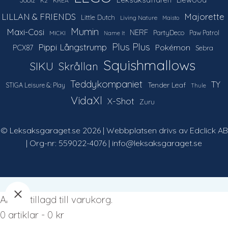
Joolz
K2
KREA
LILLAN & FRIENDS
Majorette
Little Dutch
Living Nature
Maisto
Mumin
Maxi-Cosi
NERF
PartyDeco
Paw Patrol
MICKI
Name It
Plus Plus
Pippi Långstrump
Pokémon
PCX87
Sebra
Squishmallows
SIKU
Skrållan
Teddykompaniet
TY
Tender Leaf
STIGA Leisure &: Play
Thule
VidaXl
X-Shot
Zuru
© Leksaksgaraget.se 2026 | Webbplatsen drivs av Edclick AB
| Org-nr: 559022-4076 | info@leksaksgaraget.se
Artikel tillagd till varukorg.
0 artiklar -
0
kr