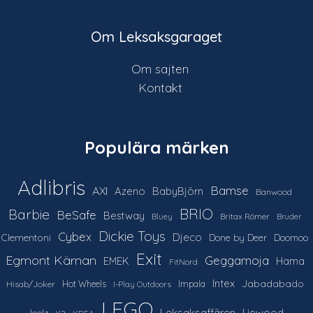
Om Leksaksgaraget
Om sajten
Kontakt
Populära märken
Adlibris
Bamse
AXI
Azeno
BabyBjörn
Banwood
Barbie
BRIO
BeSafe
Bestway
Britax Römer
Bluey
Bruder
Dickie Toys
Cybex
Djeco
Clementoni
Done by Deer
Doomoo
Exit
Egmont Kärnan
Geggamoja
Hama
EMEK
FitNord
Intex
Jabadabado
Hot Wheels
Impala
Hisab/Joker
I-Play Outdoors
LEGO
Leksaksaffären
Liewood