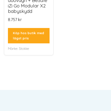
duovagn + BeSafe
iZi Go Modular X2
babyskydd
8.757
kr
Köp hos butik med
lägst pris
Märke:
Stokke