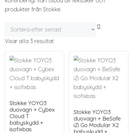
kontinuerligt vårt utbud av leksaker och
produkter från Stokke.
Sortera
Visar alla 3 resultat
efter
senaste
Stokke YOYO3
duovagn + Cybex
Stokke YOYO3
Cloud T
duovagn + BeSafe
babyskydd +
iZi Go Modular X2
isofixbas
babyskydd +