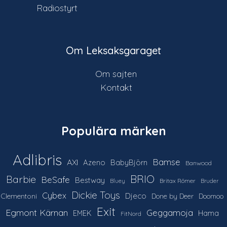
Radiostyrt
Om Leksaksgaraget
Om sajten
Kontakt
Populära märken
Adlibris
Bamse
AXI
Azeno
BabyBjörn
Banwood
Barbie
BRIO
BeSafe
Bestway
Britax Römer
Bluey
Bruder
Dickie Toys
Cybex
Djeco
Clementoni
Done by Deer
Doomoo
Exit
Egmont Kärnan
Geggamoja
Hama
EMEK
FitNord