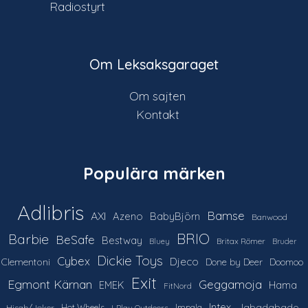
Radiostyrt
Om Leksaksgaraget
Om sajten
Kontakt
Populära märken
Adlibris
Bamse
AXI
Azeno
BabyBjörn
Banwood
Barbie
BRIO
BeSafe
Bestway
Britax Römer
Bluey
Bruder
Dickie Toys
Cybex
Djeco
Clementoni
Done by Deer
Doomoo
Exit
Egmont Kärnan
Geggamoja
Hama
EMEK
FitNord
Intex
Jabadabado
Hot Wheels
Impala
Hisab/Joker
I-Play Outdoors