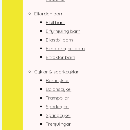
Elfordon barn
Elbil barn
Elfyrhjuling barn
Ellastbil barn
Elmotorcykel barn
Eltraktor barn
Cyklar & sparkcyklar
Barncyklar
Balanscykel
Trampbilar
Sparkcykel
Springcykel
Trehjulingar