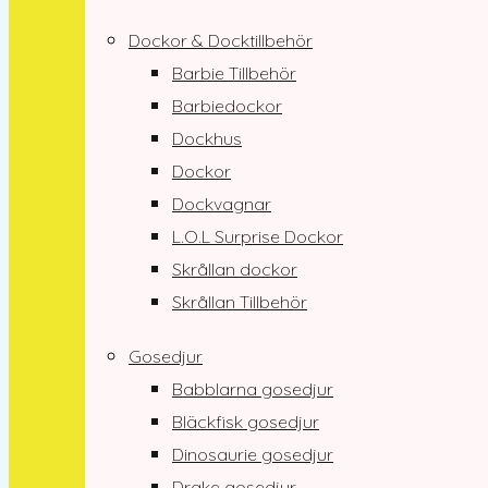
Dockor & Docktillbehör
Barbie Tillbehör
Barbiedockor
Dockhus
Dockor
Dockvagnar
L.O.L Surprise Dockor
Skrållan dockor
Skrållan Tillbehör
Gosedjur
Babblarna gosedjur
Bläckfisk gosedjur
Dinosaurie gosedjur
Drake gosedjur