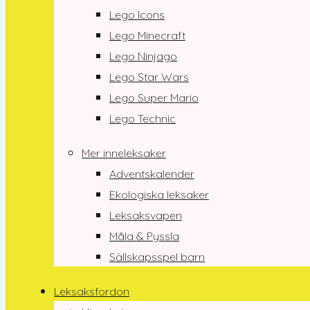
Lego Icons
Lego Minecraft
Lego Ninjago
Lego Star Wars
Lego Super Mario
Lego Technic
Mer inneleksaker
Adventskalender
Ekologiska leksaker
Leksaksvapen
Måla & Pyssla
Sällskapsspel barn
Leksaksfordon