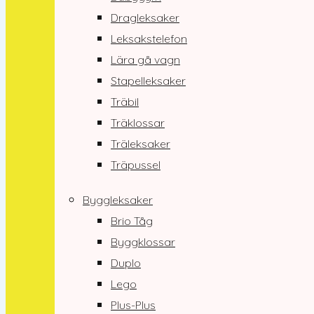
Dragleksaker
Leksakstelefon
Lära gå vagn
Stapelleksaker
Träbil
Träklossar
Träleksaker
Träpussel
Byggleksaker
Brio Tåg
Byggklossar
Duplo
Lego
Plus-Plus