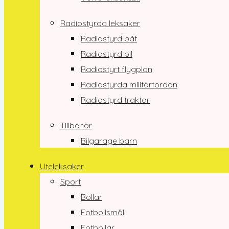
Radiostyrda leksaker
Radiostyrd båt
Radiostyrd bil
Radiostyrt flygplan
Radiostyrda militärfordon
Radiostyrd traktor
Tillbehör
Bilgarage barn
Uteleksaker
Sport
Bollar
Fotbollsmål
Fotbollar