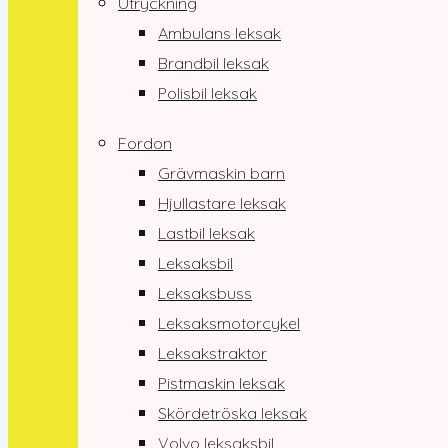
Utryckning
Ambulans leksak
Brandbil leksak
Polisbil leksak
Fordon
Grävmaskin barn
Hjullastare leksak
Lastbil leksak
Leksaksbil
Leksaksbuss
Leksaksmotorcykel
Leksakstraktor
Pistmaskin leksak
Skördetröska leksak
Volvo leksaksbil