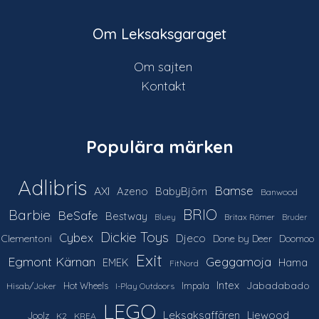
Om Leksaksgaraget
Om sajten
Kontakt
Populära märken
Adlibris
Bamse
AXI
Azeno
BabyBjörn
Banwood
Barbie
BRIO
BeSafe
Bestway
Britax Römer
Bluey
Bruder
Dickie Toys
Cybex
Djeco
Clementoni
Done by Deer
Doomoo
Exit
Egmont Kärnan
Geggamoja
Hama
EMEK
FitNord
Intex
Jabadabado
Hot Wheels
Impala
Hisab/Joker
I-Play Outdoors
LEGO
Leksaksaffären
Liewood
Joolz
K2
KREA