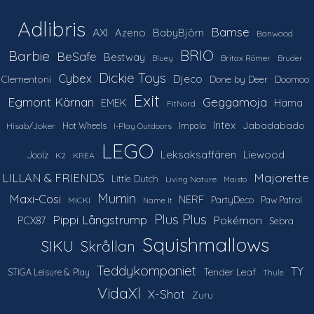
Adlibris
Bamse
AXI
Azeno
BabyBjörn
Banwood
Barbie
BRIO
BeSafe
Bestway
Britax Römer
Bluey
Bruder
Dickie Toys
Cybex
Djeco
Clementoni
Done by Deer
Doomoo
Exit
Egmont Kärnan
Geggamoja
Hama
EMEK
FitNord
Intex
Jabadabado
Hot Wheels
Impala
Hisab/Joker
I-Play Outdoors
LEGO
Leksaksaffären
Liewood
Joolz
K2
KREA
LILLAN & FRIENDS
Majorette
Little Dutch
Living Nature
Maisto
Mumin
Maxi-Cosi
NERF
PartyDeco
Paw Patrol
MICKI
Name It
Plus Plus
Pippi Långstrump
Pokémon
PCX87
Sebra
Squishmallows
SIKU
Skrållan
Teddykompaniet
TY
Tender Leaf
STIGA Leisure &: Play
Thule
VidaXl
X-Shot
Zuru