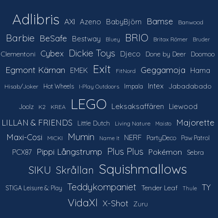
Adlibris
Bamse
AXI
Azeno
BabyBjörn
Banwood
Barbie
BRIO
BeSafe
Bestway
Britax Römer
Bluey
Bruder
Dickie Toys
Cybex
Djeco
Clementoni
Done by Deer
Doomoo
Exit
Egmont Kärnan
Geggamoja
Hama
EMEK
FitNord
Intex
Jabadabado
Hot Wheels
Impala
Hisab/Joker
I-Play Outdoors
LEGO
Leksaksaffären
Liewood
Joolz
K2
KREA
LILLAN & FRIENDS
Majorette
Little Dutch
Living Nature
Maisto
Mumin
Maxi-Cosi
NERF
PartyDeco
Paw Patrol
MICKI
Name It
Plus Plus
Pippi Långstrump
Pokémon
PCX87
Sebra
Squishmallows
SIKU
Skrållan
Teddykompaniet
TY
Tender Leaf
STIGA Leisure &: Play
Thule
VidaXl
X-Shot
Zuru