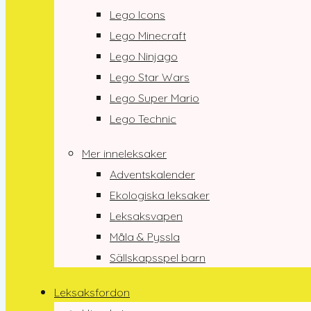
Lego Icons
Lego Minecraft
Lego Ninjago
Lego Star Wars
Lego Super Mario
Lego Technic
Mer inneleksaker
Adventskalender
Ekologiska leksaker
Leksaksvapen
Måla & Pyssla
Sällskapsspel barn
Leksaksfordon