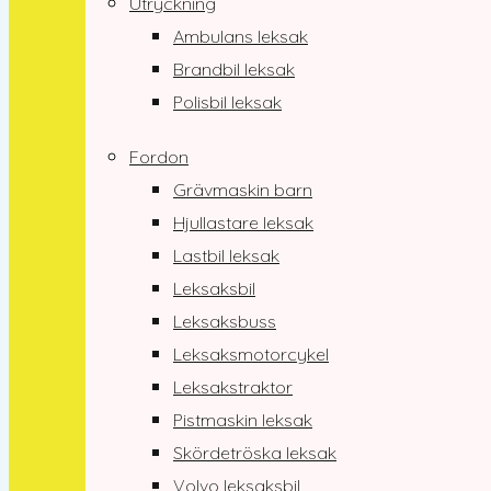
Utryckning
Ambulans leksak
Brandbil leksak
Polisbil leksak
Fordon
Grävmaskin barn
Hjullastare leksak
Lastbil leksak
Leksaksbil
Leksaksbuss
Leksaksmotorcykel
Leksakstraktor
Pistmaskin leksak
Skördetröska leksak
Volvo leksaksbil