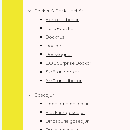
Dockor & Docktillbehör
Barbie Tillbehör
Barbiedockor
Dockhus
Dockor
Dockvagnar
L.O.L Surprise Dockor
Skrållan dockor
Skrållan Tillbehör
Gosedjur
Babblarna gosedjur
Bläckfisk gosedjur
Dinosaurie gosedjur
Drake gosedjur