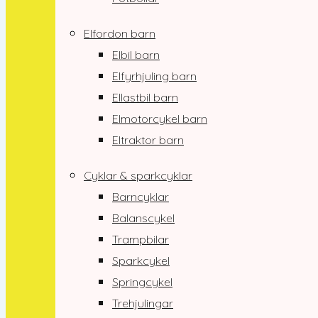
Elfordon barn
Elbil barn
Elfyrhjuling barn
Ellastbil barn
Elmotorcykel barn
Eltraktor barn
Cyklar & sparkcyklar
Barncyklar
Balanscykel
Trampbilar
Sparkcykel
Springcykel
Trehjulingar