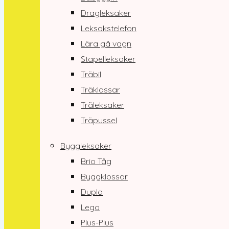
Dragleksaker
Leksakstelefon
Lära gå vagn
Stapelleksaker
Träbil
Träklossar
Träleksaker
Träpussel
Byggleksaker
Brio Tåg
Byggklossar
Duplo
Lego
Plus-Plus