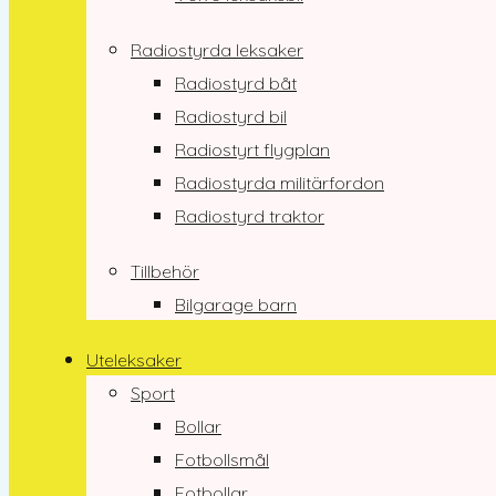
Radiostyrda leksaker
Radiostyrd båt
Radiostyrd bil
Radiostyrt flygplan
Radiostyrda militärfordon
Radiostyrd traktor
Tillbehör
Bilgarage barn
Uteleksaker
Sport
Bollar
Fotbollsmål
Fotbollar