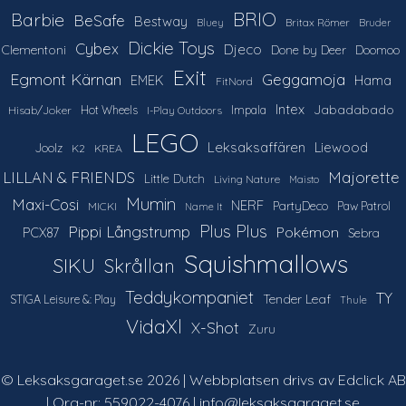
Barbie
BRIO
BeSafe
Bestway
Britax Römer
Bluey
Bruder
Dickie Toys
Cybex
Djeco
Clementoni
Done by Deer
Doomoo
Exit
Egmont Kärnan
Geggamoja
Hama
EMEK
FitNord
Intex
Jabadabado
Hot Wheels
Impala
Hisab/Joker
I-Play Outdoors
LEGO
Leksaksaffären
Liewood
Joolz
K2
KREA
LILLAN & FRIENDS
Majorette
Little Dutch
Living Nature
Maisto
Mumin
Maxi-Cosi
NERF
PartyDeco
Paw Patrol
MICKI
Name It
Plus Plus
Pippi Långstrump
Pokémon
PCX87
Sebra
Squishmallows
SIKU
Skrållan
Teddykompaniet
TY
Tender Leaf
STIGA Leisure &: Play
Thule
VidaXl
X-Shot
Zuru
© Leksaksgaraget.se 2026 | Webbplatsen drivs av Edclick AB
| Org-nr: 559022-4076 | info@leksaksgaraget.se