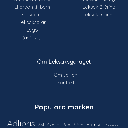
Elfordon till barn
Leksak 2-åring
Gosedjur
Leksak 3-åring
Leksaksbilar
Lego
Radiostyrt
Om Leksaksgaraget
Om sajten
Kontakt
Populära märken
Adlibris
Bamse
AXI
Azeno
BabyBjörn
Banwood