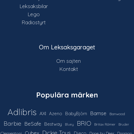
Leksaksbilar
Lego
Radiostyrt
Om Leksaksgaraget
Om sajten
Kontakt
Populära märken
Adlibris
Bamse
AXI
Azeno
BabyBjörn
Banwood
Barbie
BRIO
BeSafe
Bestway
Britax Römer
Bluey
Bruder
Dickie Toys
Cybex
Djeco
Clementoni
Done by Deer
Doomoo