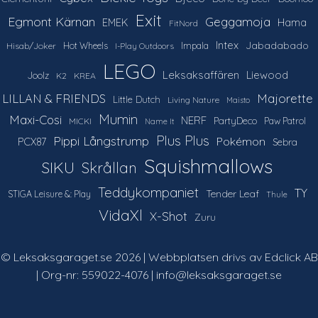
Exit
Egmont Kärnan
Geggamoja
Hama
EMEK
FitNord
Intex
Jabadabado
Hot Wheels
Impala
Hisab/Joker
I-Play Outdoors
LEGO
Leksaksaffären
Liewood
Joolz
K2
KREA
LILLAN & FRIENDS
Majorette
Little Dutch
Living Nature
Maisto
Mumin
Maxi-Cosi
NERF
PartyDeco
Paw Patrol
MICKI
Name It
Plus Plus
Pippi Långstrump
Pokémon
PCX87
Sebra
Squishmallows
SIKU
Skrållan
Teddykompaniet
TY
Tender Leaf
STIGA Leisure &: Play
Thule
VidaXl
X-Shot
Zuru
© Leksaksgaraget.se 2026 | Webbplatsen drivs av Edclick AB
| Org-nr: 559022-4076 | info@leksaksgaraget.se