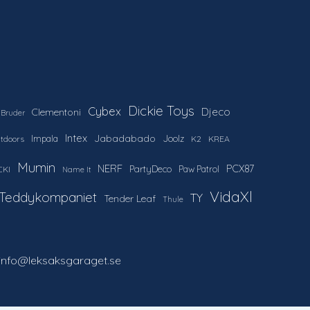
Dickie Toys
Cybex
Djeco
Clementoni
Bruder
Intex
Jabadabado
Impala
Joolz
utdoors
K2
KREA
Mumin
NERF
PCX87
PartyDeco
Paw Patrol
CKI
Name It
VidaXl
Teddykompaniet
TY
Tender Leaf
Thule
 info@leksaksgaraget.se