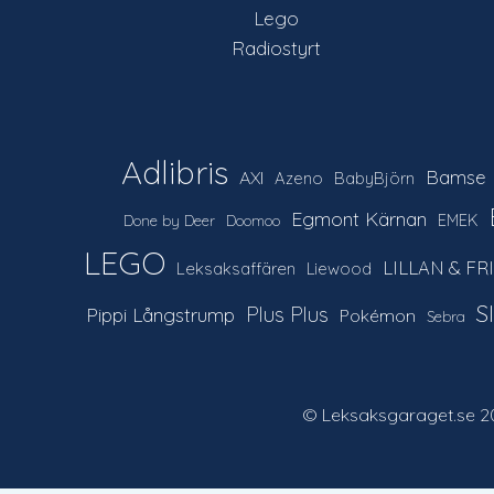
Lego
Radiostyrt
Adlibris
Bamse
AXI
Azeno
BabyBjörn
Egmont Kärnan
EMEK
Done by Deer
Doomoo
LEGO
LILLAN & FR
Leksaksaffären
Liewood
S
Plus Plus
Pippi Långstrump
Pokémon
Sebra
© Leksaksgaraget.se 20