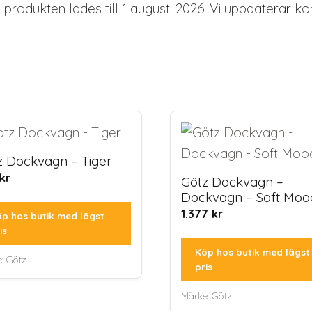
produkten lades till 1 augusti 2026. Vi uppdaterar ko
z Dockvagn – Tiger
kr
Götz Dockvagn –
Dockvagn – Soft Moo
1.377
kr
p hos butik med lägst
is
Köp hos butik med lägst
e:
Götz
pris
Märke:
Götz