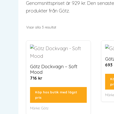
Genomsnittspriset är 929 kr. Den senaste 
produkter från Götz.
Sortera
Visar alla 3 resultat
efter
senaste
Göt
693
Götz Dockvagn – Soft
Mood
716
kr
Kö
pr
Köp hos butik med lägst
Märk
pris
Märke:
Götz