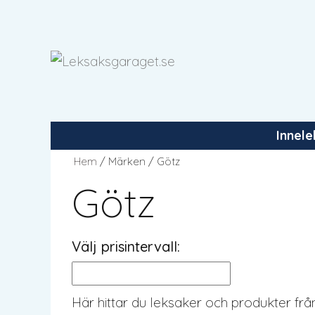
Hoppa
till
innehåll
Innel
Hem
/ Märken / Götz
Götz
Välj prisintervall:
Här hittar du leksaker och produkter från 