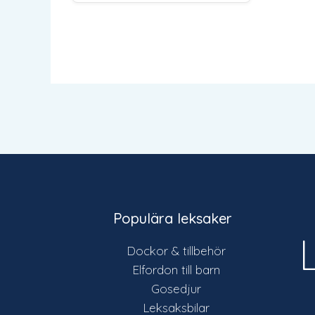
Populära leksaker
Dockor & tillbehör
Elfordon till barn
Gosedjur
Leksaksbilar