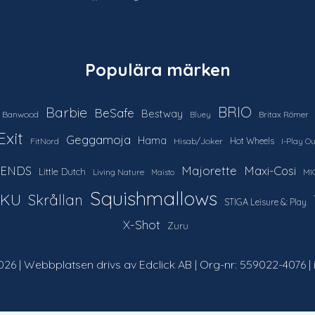
Populära märken
Barbie
BRIO
BeSafe
Bestway
Banwood
Britax Römer
Bluey
Exit
Geggamoja
Hama
Hot Wheels
FitNord
Hisab/Joker
I-Play O
IENDS
Majorette
Maxi-Cosi
Little Dutch
Living Nature
MI
Maisto
Squishmallows
IKU
Skrållan
STIGA Leisure &: Play
X-Shot
Zuru
26 | Webbplatsen drivs av Edclick AB | Org-nr: 559022-4076 |