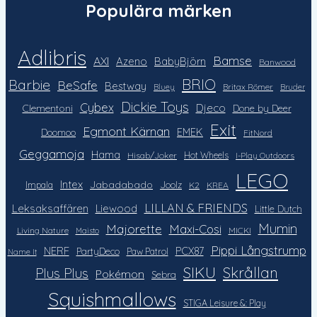
Populära märken
Adlibris
Bamse
AXI
Azeno
BabyBjörn
Banwood
Barbie
BRIO
BeSafe
Bestway
Britax Römer
Bluey
Bruder
Dickie Toys
Cybex
Djeco
Clementoni
Done by Deer
Exit
Egmont Kärnan
EMEK
Doomoo
FitNord
Geggamoja
Hama
Hot Wheels
Hisab/Joker
I-Play Outdoors
LEGO
Intex
Jabadabado
Impala
Joolz
K2
KREA
LILLAN & FRIENDS
Leksaksaffären
Liewood
Little Dutch
Mumin
Majorette
Maxi-Cosi
Living Nature
MICKI
Maisto
Pippi Långstrump
NERF
PCX87
PartyDeco
Paw Patrol
Name It
SIKU
Skrållan
Plus Plus
Pokémon
Sebra
Squishmallows
STIGA Leisure &: Play