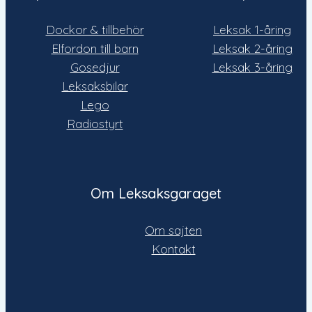
Dockor & tillbehör
Leksak 1-åring
Elfordon till barn
Leksak 2-åring
Gosedjur
Leksak 3-åring
Leksaksbilar
Lego
Radiostyrt
Om Leksaksgaraget
Om sajten
Kontakt