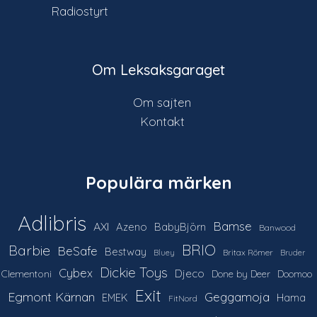
Radiostyrt
Om Leksaksgaraget
Om sajten
Kontakt
Populära märken
Adlibris
Bamse
AXI
Azeno
BabyBjörn
Banwood
Barbie
BRIO
BeSafe
Bestway
Britax Römer
Bluey
Bruder
Dickie Toys
Cybex
Djeco
Clementoni
Done by Deer
Doomoo
Exit
Egmont Kärnan
Geggamoja
Hama
EMEK
FitNord