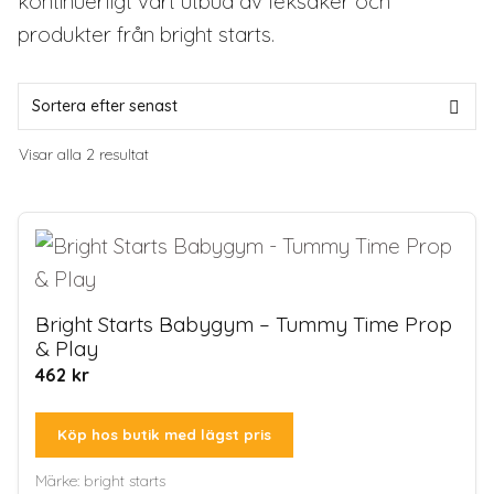
kontinuerligt vårt utbud av leksaker och
produkter från bright starts.
Sortera
Visar alla 2 resultat
efter
senaste
Bright Starts Babygym – Tummy Time Prop
& Play
462
kr
Köp hos butik med lägst pris
Märke:
bright starts