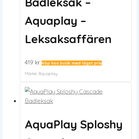
Badleksak –
Aquaplay –
Leksaksaffären
419
kr
Köp hos butik med lägst pris
Märke:
Aquaplay
AquaPlay Sploshy