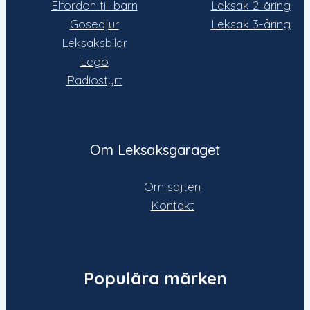
Elfordon till barn
Leksak 2-åring
Gosedjur
Leksak 3-åring
Leksaksbilar
Lego
Radiostyrt
Om Leksaksgaraget
Om sajten
Kontakt
Populära märken