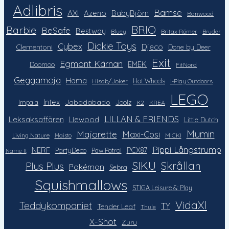
Adlibris
Bamse
AXI
Azeno
BabyBjörn
Banwood
Barbie
BRIO
BeSafe
Bestway
Britax Römer
Bluey
Bruder
Dickie Toys
Cybex
Djeco
Clementoni
Done by Deer
Exit
Egmont Kärnan
EMEK
Doomoo
FitNord
Geggamoja
Hama
Hot Wheels
Hisab/Joker
I-Play Outdoors
LEGO
Intex
Jabadabado
Impala
Joolz
K2
KREA
LILLAN & FRIENDS
Leksaksaffären
Liewood
Little Dutch
Mumin
Majorette
Maxi-Cosi
Living Nature
MICKI
Maisto
Pippi Långstrump
NERF
PCX87
PartyDeco
Paw Patrol
Name It
SIKU
Skrållan
Plus Plus
Pokémon
Sebra
Squishmallows
STIGA Leisure &: Play
VidaXl
Teddykompaniet
TY
Tender Leaf
Thule
X-Shot
Zuru