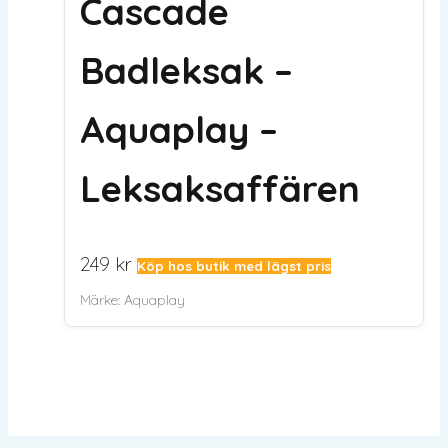
Cascade
Badleksak –
Aquaplay –
Leksaksaffären
249
kr
Köp hos butik med lägst pris
Märke:
Aquaplay