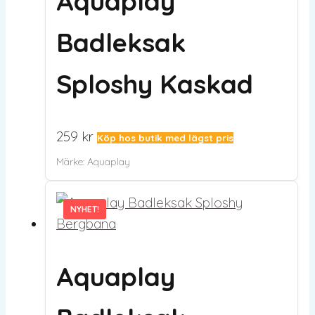
Aquaplay
Badleksak
Sploshy Kaskad
259
kr
Köp hos butik med lägst pris
Märke:
Aquaplay
NYHET!
NYHET!
Aquaplay