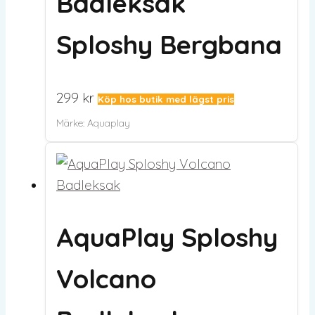
Badleksak
Sploshy Bergbana
299
kr
Köp hos butik med lägst pris
Märke:
Aquaplay
AquaPlay Sploshy
Volcano