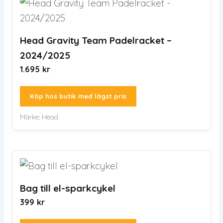
Head Gravity Team Padelracket –
2024/2025
1.695
kr
Köp hos butik med lägst pris
Märke:
Head
Bag till el-sparkcykel
399
kr