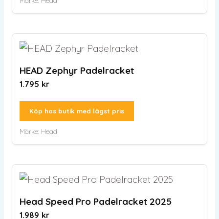
Märke:
Head
HEAD Zephyr Padelracket
1.795
kr
Köp hos butik med lägst pris
Märke:
Head
Head Speed Pro Padelracket 2025
1.989
kr