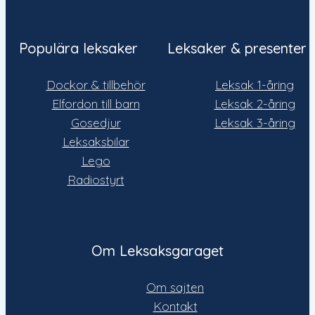
Populära leksaker
Leksaker & presenter
Dockor & tillbehör
Leksak 1-åring
Elfordon till barn
Leksak 2-åring
Gosedjur
Leksak 3-åring
Leksaksbilar
Lego
Radiostyrt
Om Leksaksgaraget
Om sajten
Kontakt