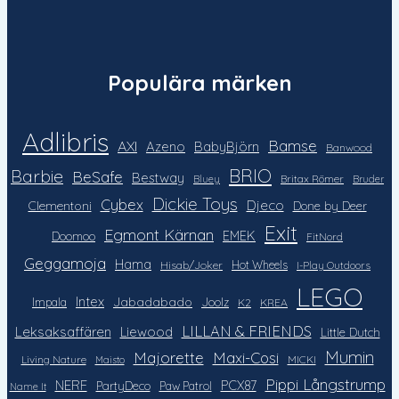
Populära märken
Adlibris
Bamse
AXI
Azeno
BabyBjörn
Banwood
Barbie
BRIO
BeSafe
Bestway
Britax Römer
Bluey
Bruder
Dickie Toys
Cybex
Djeco
Clementoni
Done by Deer
Exit
Egmont Kärnan
EMEK
Doomoo
FitNord
Geggamoja
Hama
Hot Wheels
Hisab/Joker
I-Play Outdoors
LEGO
Intex
Jabadabado
Impala
Joolz
K2
KREA
LILLAN & FRIENDS
Leksaksaffären
Liewood
Little Dutch
Mumin
Majorette
Maxi-Cosi
Living Nature
MICKI
Maisto
Pippi Långstrump
NERF
PCX87
PartyDeco
Paw Patrol
Name It