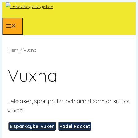
Hoppa
till
innehåll
Meny
Hem
/ Vuxna
Vuxna
Leksaker, sportprylar och annat som är kul för
vuxna.
Elsparkcykel vuxen
Padel Racket