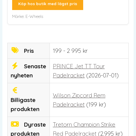
Köp hos butik med lägst pris
Märke:
E-Wheels
Pris
199 - 2 995 kr
Senaste
PRINCE Jet TT Tour
nyheten
Padelracket
(2026-07-01)
Wilson Zipcord Rem
Billigaste
Padelracket
(
199
kr
)
produkten
Dyraste
Tretorn Champion Strike
produkten
Red Padelracket
(
2.995
kr
)