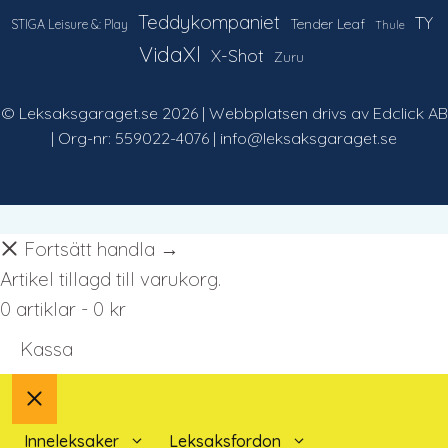
Teddykompaniet
TY
Tender Leaf
STIGA Leisure &: Play
Thule
VidaXl
X-Shot
Zuru
© Leksaksgaraget.se 2026 | Webbplatsen drivs av Edclick AB
| Org-nr: 559022-4076 | info@leksaksgaraget.se
Fortsätt handla →
Artikel tillagd till varukorg.
0 artiklar -
0
kr
Kassa
Stäng
Inneleksaker
Leksaksfordon