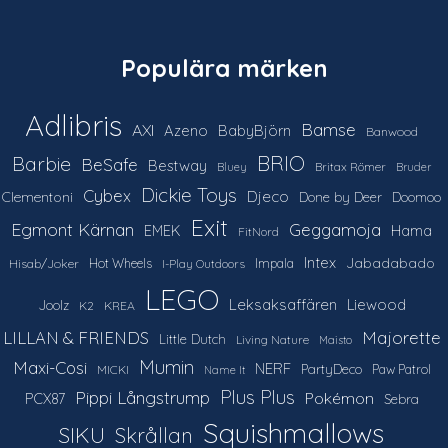
Populära märken
Adlibris
Bamse
AXI
Azeno
BabyBjörn
Banwood
Barbie
BRIO
BeSafe
Bestway
Britax Römer
Bluey
Bruder
Dickie Toys
Cybex
Djeco
Clementoni
Done by Deer
Doomoo
Exit
Egmont Kärnan
Geggamoja
Hama
EMEK
FitNord
Intex
Jabadabado
Hot Wheels
Impala
Hisab/Joker
I-Play Outdoors
LEGO
Leksaksaffären
Liewood
Joolz
K2
KREA
LILLAN & FRIENDS
Majorette
Little Dutch
Living Nature
Maisto
Mumin
Maxi-Cosi
NERF
PartyDeco
Paw Patrol
MICKI
Name It
Plus Plus
Pippi Långstrump
Pokémon
PCX87
Sebra
Squishmallows
SIKU
Skrållan