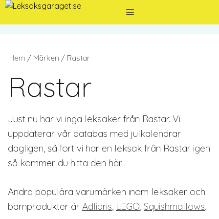
Hoppa
Meny
till
innehåll
Hem
/ Märken / Rastar
Rastar
Just nu har vi inga leksaker från Rastar. Vi
uppdaterar vår databas med julkalendrar
dagligen, så fort vi har en leksak från Rastar igen
så kommer du hitta den här.
Andra populära varumärken inom leksaker och
barnprodukter är
Adlibris
,
LEGO
,
Squishmallows
.