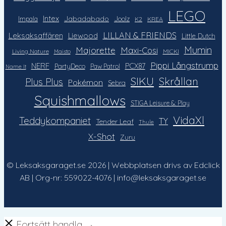
LEGO
Intex
Jabadabado
Impala
Joolz
K2
KREA
LILLAN & FRIENDS
Leksaksaffären
Liewood
Little Dutch
Mumin
Majorette
Maxi-Cosi
Living Nature
MICKI
Maisto
Pippi Långstrump
NERF
PCX87
PartyDeco
Paw Patrol
Name It
SIKU
Skrållan
Plus Plus
Pokémon
Sebra
Squishmallows
STIGA Leisure &: Play
VidaXl
Teddykompaniet
TY
Tender Leaf
Thule
X-Shot
Zuru
© Leksaksgaraget.se 2026 | Webbplatsen drivs av Edclick
AB | Org-nr: 559022-4076 | info@leksaksgaraget.se
Fortsätt handla →