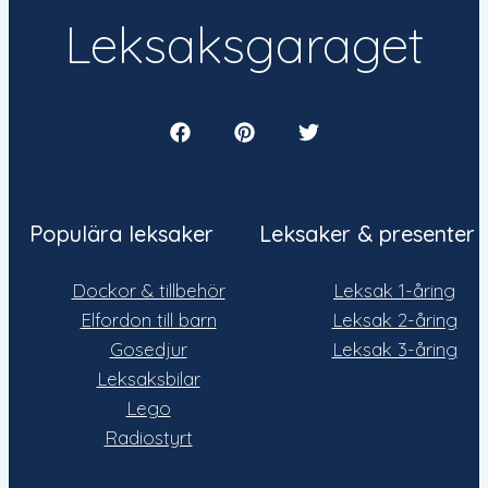
Leksaksgaraget
Populära leksaker
Leksaker & presenter
Dockor & tillbehör
Leksak 1-åring
Elfordon till barn
Leksak 2-åring
Gosedjur
Leksak 3-åring
Leksaksbilar
Lego
Radiostyrt