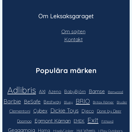
Om Leksaksgaraget
Om sajten
Kontakt
Populära märken
Adlibris
Bamse
AXI
Azeno
BabyBjörn
Banwood
Barbie
BRIO
BeSafe
Bestway
Britax Römer
Bluey
Bruder
Dickie Toys
Cybex
Djeco
Clementoni
Done by Deer
Exit
Egmont Kärnan
EMEK
Doomoo
FitNord
Geggamoja
Hama
Hot Wheels
Hisab/Joker
I-Play Outdoors