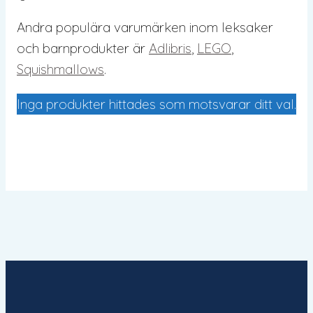
Andra populära varumärken inom leksaker
och barnprodukter är
Adlibris
,
LEGO
,
Squishmallows
.
Inga produkter hittades som motsvarar ditt val.