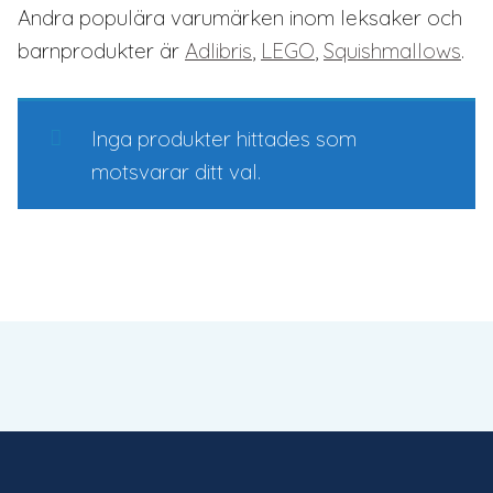
Andra populära varumärken inom leksaker och
barnprodukter är
Adlibris
,
LEGO
,
Squishmallows
.
Inga produkter hittades som
motsvarar ditt val.