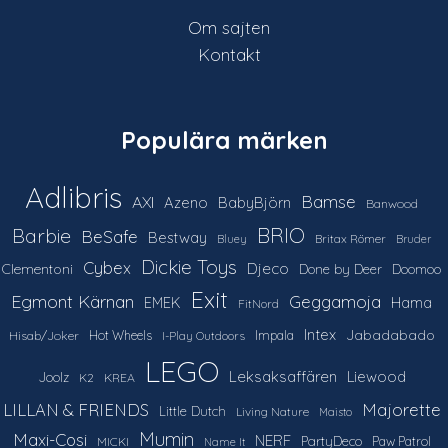
Om sajten
Kontakt
Populära märken
Adlibris
Bamse
AXI
Azeno
BabyBjörn
Banwood
Barbie
BRIO
BeSafe
Bestway
Britax Römer
Bluey
Bruder
Dickie Toys
Cybex
Djeco
Clementoni
Done by Deer
Doomoo
Exit
Egmont Kärnan
Geggamoja
Hama
EMEK
FitNord
Intex
Jabadabado
Hot Wheels
Impala
Hisab/Joker
I-Play Outdoors
LEGO
Leksaksaffären
Liewood
Joolz
K2
KREA
LILLAN & FRIENDS
Majorette
Little Dutch
Living Nature
Maisto
Mumin
Maxi-Cosi
NERF
PartyDeco
Paw Patrol
MICKI
Name It