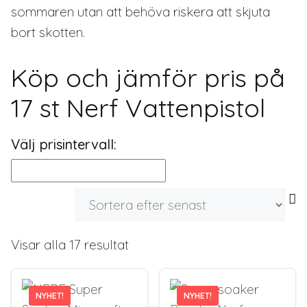
sommaren utan att behöva riskera att skjuta
bort skotten.
Köp och jämför pris på
17 st Nerf Vattenpistol
Välj prisintervall:
Sortera
Visar alla 17 resultat
efter
senaste
NYHET!
NYHET!
NYHET!
NYHET!