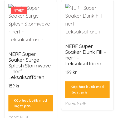
NYHET!
NERF Super
Soaker Dunk Fill –
NERF Super
nerf –
Soaker Surge
Leksaksaffären
Splash Stormwave
– nerf –
199
kr
Leksaksaffären
159
kr
Köp hos butik med
lägst pris
Köp hos butik med
Märke:
NERF
lägst pris
Märke:
NERF