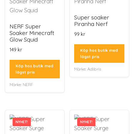
Super soaker
Piranha Nerf
NERF Super
Soaker Minecraft
99
kr
Glow Squid
149
kr
Köp hos butik med
lägst pris
Köp hos butik med
Märke:
Adlibris
lägst pris
Märke:
NERF
NYHET!
NYHET!