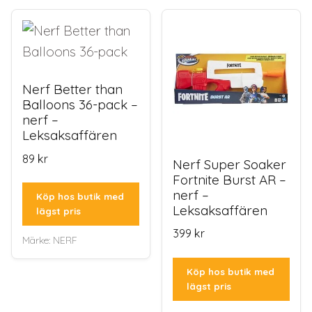
Nerf Better than
Balloons 36-pack –
nerf –
Leksaksaffären
89
kr
Nerf Super Soaker
Fortnite Burst AR –
nerf –
Köp hos butik med
Leksaksaffären
lägst pris
399
kr
Märke:
NERF
Köp hos butik med
lägst pris