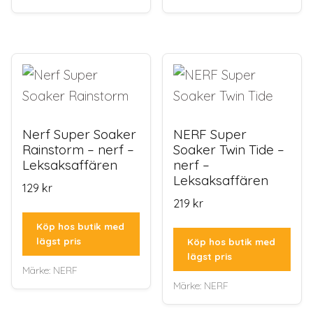
Nerf Super Soaker
NERF Super
Rainstorm – nerf –
Soaker Twin Tide –
Leksaksaffären
nerf –
Leksaksaffären
129
kr
219
kr
Köp hos butik med
lägst pris
Köp hos butik med
lägst pris
Märke:
NERF
Märke:
NERF