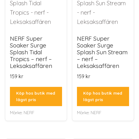
NERF Super
NERF Super
Soaker Surge
Soaker Surge
Splash Tidal
Splash Sun Stream
Tropics – nerf –
– nerf –
Leksaksaffären
Leksaksaffären
159
kr
159
kr
Köp hos butik med
Köp hos butik med
lägst pris
lägst pris
Märke:
NERF
Märke:
NERF