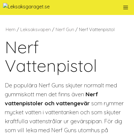
Hoppa
Me
till
innehåll
Hem
/
Leksaksvapen
/
Nerf Gun
/ Nerf Vattenpistol
Nerf
Vattenpistol
De populära Nerf Guns skjuter normalt med
gummiskott men det finns även
Nerf
vattenpistoler och vattengevär
som rymmer
mycket vatten i vattentanken och som skjuter
kraftfulla vattenstrålar ur gevärspipan. För dig
som vill leka med Nerf Guns utomhus på