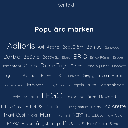
Kontakt
Populära märken
Adlibris
Bamse
AXI
Azeno
BabyBjörn
Banwood
Barbie
BRIO
BeSafe
Bestway
Britax Römer
Bluey
Bruder
Dickie Toys
Cybex
Djeco
Clementoni
Done by Deer
Doomoo
Exit
Egmont Kärnan
Geggamoja
Hama
EMEK
FitNord
Intex
Jabadabado
Hot Wheels
Impala
Hisab/Joker
I-Play Outdoors
LEGO
Leksaksaffären
Liewood
Joolz
K2
KREA
LILLAN & FRIENDS
Majorette
Little Dutch
Living Nature
Maisto
Mumin
Maxi-Cosi
NERF
PartyDeco
Paw Patrol
MICKI
Name It
Plus Plus
Pippi Långstrump
Pokémon
PCX87
Sebra