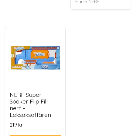
Märke:
NERF
NERF Super
Soaker Flip Fill –
nerf –
Leksaksaffären
219
kr