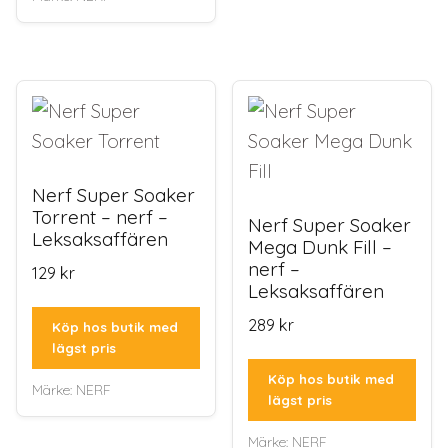
Nerf Super Soaker
Torrent – nerf –
Nerf Super Soaker
Leksaksaffären
Mega Dunk Fill –
nerf –
129
kr
Leksaksaffären
289
kr
Köp hos butik med
lägst pris
Köp hos butik med
Märke:
NERF
lägst pris
Märke:
NERF