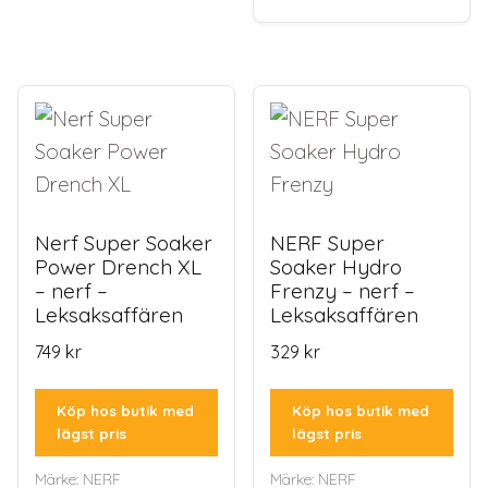
Nerf Super Soaker
NERF Super
Power Drench XL
Soaker Hydro
– nerf –
Frenzy – nerf –
Leksaksaffären
Leksaksaffären
749
kr
329
kr
Köp hos butik med
Köp hos butik med
lägst pris
lägst pris
Märke:
NERF
Märke:
NERF