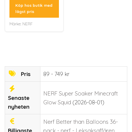
Köp hos butik med
lägst pris
Märke:
NERF
Pris
89 - 749 kr
NERF Super Soaker Minecraft
Senaste
Glow Squid
(2026-08-01)
nyheten
Nerf Better than Balloons 36-
Billigaste
pack - nerf - Leksaksaffären