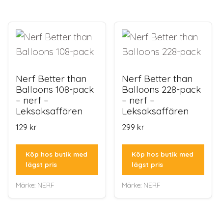
Nerf Better than
Nerf Better than
Balloons 108-pack
Balloons 228-pack
– nerf –
– nerf –
Leksaksaffären
Leksaksaffären
129
kr
299
kr
Köp hos butik med
Köp hos butik med
lägst pris
lägst pris
Märke:
NERF
Märke:
NERF