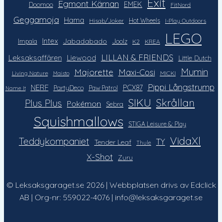
Exit
Egmont Kärnan
EMEK
Doomoo
FitNord
Geggamoja
Hama
Hot Wheels
Hisab/Joker
I-Play Outdoors
LEGO
Intex
Jabadabado
Impala
Joolz
K2
KREA
LILLAN & FRIENDS
Leksaksaffären
Liewood
Little Dutch
Mumin
Majorette
Maxi-Cosi
Living Nature
MICKI
Maisto
Pippi Långstrump
NERF
PCX87
PartyDeco
Paw Patrol
Name It
SIKU
Skrållan
Plus Plus
Pokémon
Sebra
Squishmallows
STIGA Leisure &: Play
VidaXl
Teddykompaniet
TY
Tender Leaf
Thule
X-Shot
Zuru
© Leksaksgaraget.se 2026 | Webbplatsen drivs av Edclick
AB | Org-nr: 559022-4076 | info@leksaksgaraget.se