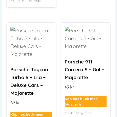
Märke:
Hot Wheels
Porsche 911
Porsche Taycan
Carrera S – Gul –
Turbo S – Lila –
Majorette
Deluxe Cars –
49
kr
Majorette
Köp hos butik med
69
kr
lägst pris
Märke:
Majorette
Köp hos butik med