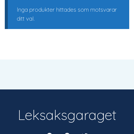
Inga produkter hittades som motsvarar
ditt val.
Leksaksgaraget