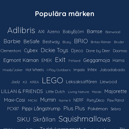
Populära märken
Adlibris
Bamse
AXI
Azeno
BabyBjörn
Banwood
Barbie
BRIO
BeSafe
Bestway
Britax Römer
Bluey
Bruder
Dickie Toys
Cybex
Djeco
Clementoni
Done by Deer
Doomoo
Exit
Egmont Kärnan
Geggamoja
Hama
EMEK
FitNord
Intex
Jabadabado
Hot Wheels
Impala
Hisab/Joker
I-Play Outdoors
LEGO
Leksaksaffären
Liewood
Joolz
K2
KREA
LILLAN & FRIENDS
Majorette
Little Dutch
Living Nature
Maisto
Mumin
Maxi-Cosi
NERF
PartyDeco
Paw Patrol
MICKI
Name It
Plus Plus
Pippi Långstrump
Pokémon
PCX87
Sebra
Squishmallows
SIKU
Skrållan