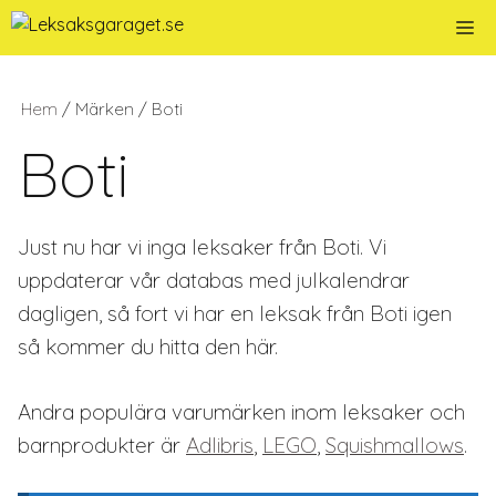
Hoppa
Me
till
innehåll
Hem
/ Märken / Boti
Boti
Just nu har vi inga leksaker från Boti. Vi
uppdaterar vår databas med julkalendrar
dagligen, så fort vi har en leksak från Boti igen
så kommer du hitta den här.
Andra populära varumärken inom leksaker och
barnprodukter är
Adlibris
,
LEGO
,
Squishmallows
.